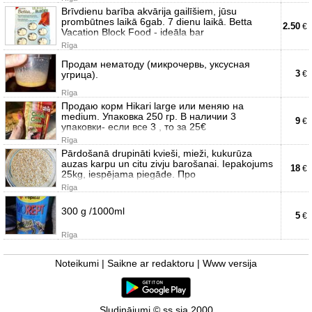
Brīvdienu barība akvārija gailīšiem, jūsu
prombūtnes laikā 6gab. 7 dienu laikā. Betta
2.50
€
Vacation Block Food - ideāla bar
Rīga
Продам нематоду (микрочервь, уксусная
3
угрица).
€
Rīga
Продаю корм Hikari large или меняю на
medium. Упаковка 250 гр. В наличии 3
9
€
упаковки- если все 3 , то за 25€
Rīga
Pārdošanā drupināti kvieši, mieži, kukurūza
auzas karpu un citu zivju barošanai. Iepakojums
18
€
25kg, iespējama piegāde. Про
Rīga
300 g /1000ml
5
€
Rīga
Noteikumi
|
Saikne ar redaktoru
|
Www versija
Sludinājumi © ss sia 2000