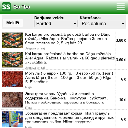
Barība
Darījuma veids:
Kārtošana:
Meklēt
Koi karpu profesionālā peldošā barība no Dāņu
ražotāja Aller Aqua. Barība pieejama 3mm un
3.80
€
6mm izmēros no 2, 5 kg līdz 20
Jelgava un raj.
Koi karpu profesionālā barība no Dāņu ražotāja
Aller Aqua. Ražotājs ar vairāk kā 60 gadu pieredzi
3.60
€
akvakūltūrā.
Jelgava un raj.
Мотыль ( 6 евро - 100 гр. ; 3 евро -50 гр. 1eur )
Asins tārpi ( 6 eur - 100 gr. ; 3 eur -50 gr. ) Rīga,
6
€
S. Eizenštein
Rīga
Энхитрея червь. Удобный и легкий в
содержании. Баночка + культура , субстрат .
10
€
Потом необходимо перевести в большого
Rīga
Зоомагазин предлагает корма Hikari гранулы
для ежедневного кормления цихлид и крупных
6
€
тропических рыбок. Hikari создател
Rīga