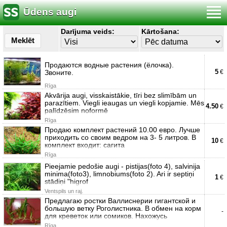
Ūdens augi
Darījuma veids:
Kārtošana:
Meklēt
Продаются водные растения (ёлочка).
5
Звоните.
€
Rīga
Akvārija augi, visskaistākie, tīri bez slimībām un
parazītiem. Viegli ieaugas un viegli kopjamie. Mēs
4.50
€
palīdzēsim noformē
Rīga
Продаю комплект растений 10.00 евро. Лучше
приходить со своим ведром на 3- 5 литров. В
10
€
комплект входит: сагита
Rīga
Pieejamie pedošie augi - pistijas(foto 4), salvinija
minima(foto3), limnobiums(foto 2). Ari ir septiņi
1
€
stādiņi "higrof
Ventspils un raj.
Предлагаю ростки Валлиснерии гигантской и
большую ветку Роголистника. В обмен на корм
-
для креветок или сомиков. Нахожусь
Rīga