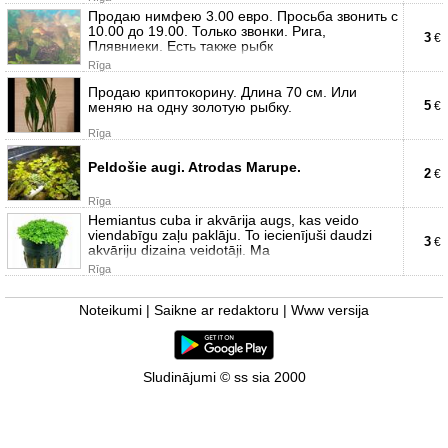
Продаю нимфею 3.00 евро. Просьба звонить с
10.00 до 19.00. Только звонки. Рига,
3
€
Плявниеки. Есть также рыбк
Rīga
Продаю криптокорину. Длина 70 см. Или
5
меняю на одну золотую рыбку.
€
Rīga
Peldošie augi. Atrodas Marupe.
2
€
Rīga
Hemiantus cuba ir akvārija augs, kas veido
viendabīgu zaļu paklāju. To iecienījuši daudzi
3
€
akvāriju dizaina veidotāji. Ma
Rīga
Noteikumi
|
Saikne ar redaktoru
|
Www versija
Sludinājumi © ss sia 2000