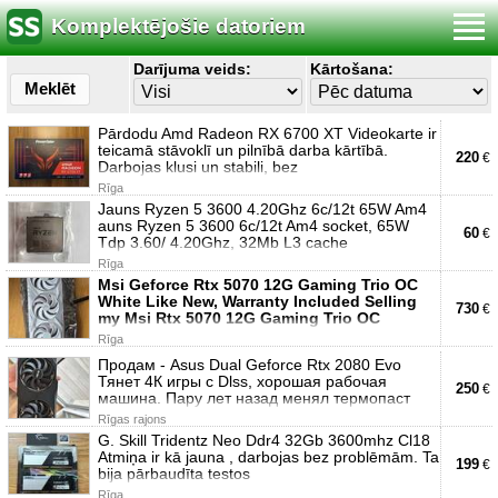
Komplektējošie datoriem
Darījuma veids:
Kārtošana:
Meklēt
Pārdodu Amd Radeon RX 6700 XT Videokarte ir
teicamā stāvoklī un pilnībā darba kārtībā.
220
€
Darbojas klusi un stabili, bez
Rīga
Jauns Ryzen 5 3600 4.20Ghz 6c/12t 65W Am4
auns Ryzen 5 3600 6c/12t Am4 socket, 65W
60
€
Tdp 3.60/ 4.20Ghz, 32Mb L3 cache
Rīga
Msi Geforce Rtx 5070 12G Gaming Trio OC
White Like New, Warranty Included Selling
730
€
my Msi Rtx 5070 12G Gaming Trio OC
Rīga
Продам - Asus Dual Geforce Rtx 2080 Evo
Тянет 4К игры с Dlss, хорошая рабочая
250
€
машина. Пару лет назад менял термопаст
Rīgas rajons
G. Skill Tridentz Neo Ddr4 32Gb 3600mhz Cl18
Atmiņa ir kā jauna , darbojas bez problēmām. Ta
199
€
bija pārbaudīta testos
Rīga