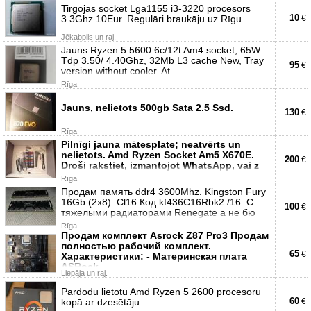
Tirgojas socket Lga1155 i3-3220 procesors
10
3.3Ghz 10Eur. Regulāri braukāju uz Rīgu.
€
Jēkabpils un raj.
Jauns Ryzen 5 5600 6c/12t Am4 socket, 65W
Tdp 3.50/ 4.40Ghz, 32Mb L3 cache New, Tray
95
€
version without cooler. At
Rīga
Jauns, nelietots 500gb Sata 2.5 Ssd.
130
€
Rīga
Pilnīgi jauna mātesplate; neatvērts un
nelietots. Amd Ryzen Socket Am5 X670E.
200
€
Droši rakstiet, izmantojot WhatsApp, vai z
Rīga
Продам память ddr4 3600Mhz. Kingston Fury
16Gb (2x8). Cl16.Код:kf436C16Rbk2 /16. С
100
€
тяжелыми радиаторами Renegate а не бю
Rīga
Продам комплект Asrock Z87 Pro3 Продам
полностью рабочий комплект.
65
€
Характеристики: - Материнская плата
ASRock
Liepāja un raj.
Pārdodu lietotu Amd Ryzen 5 2600 procesoru
60
kopā ar dzesētāju.
€