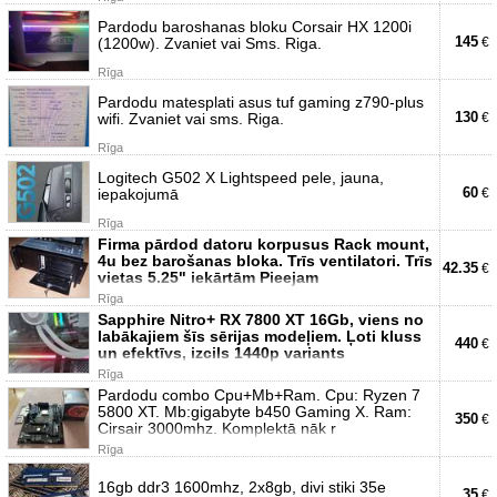
Pardodu baroshanas bloku Corsair HX 1200i
145
(1200w). Zvaniet vai Sms. Riga.
€
Rīga
Pardodu matesplati asus tuf gaming z790-plus
130
wifi. Zvaniet vai sms. Riga.
€
Rīga
Logitech G502 X Lightspeed pele, jauna,
60
iepakojumā
€
Rīga
Firma pārdod datoru korpusus Rack mount,
4u bez barošanas bloka. Trīs ventilatori. Trīs
42.35
€
vietas 5.25" iekārtām Pieejam
Rīga
Sapphire Nitro+ RX 7800 XT 16Gb, viens no
labākajiem šīs sērijas modeļiem. Ļoti kluss
440
€
un efektīvs, izcils 1440p variants
Rīga
Pardodu combo Cpu+Mb+Ram. Cpu: Ryzen 7
5800 XT. Mb:gigabyte b450 Gaming X. Ram:
350
€
Cirsair 3000mhz. Komplektā nāk r
Rīga
16gb ddr3 1600mhz, 2x8gb, divi stiki 35e
35
€