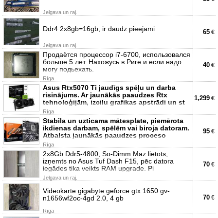
Jelgava un raj.
Ddr4 2x8gb=16gb, ir daudz pieejami
65
€
Jelgava un raj.
Продаётся процессор i7-6700, использовался
больше 5 лет. Нахожусь в Риге и если надо
40
€
могу подьехать.
Rīga
Asus Rtx5070 Ti jaudīgs spēļu un darba
risinājums. Ar jaunākās paaudzes Rtx
1,299
€
tehnoloģijām, izcilu grafikas apstrādi un st
Rīga
Stabila un uzticama mātesplate, piemērota
ikdienas darbam, spēlēm vai biroja datoram.
95
€
Atbalsta jaunākās paaudzes proceso
Rīga
2x8Gb Ddr5-4800, So-Dimm Maz lietots,
izņemts no Asus Tuf Dash F15, pēc datora
70
€
iegādes tika veikts RAM upgrade. Pi
Jelgava un raj.
Videokarte gigabyte geforce gtx 1650 gv-
70
n1656wf2oc-4gd 2.0, 4 gb
€
Rīga