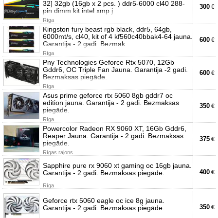
32] 32gb (16gb x 2 pcs. ) ddr5-6000 cl40 288-
300
€
pin dimm kit intel xmp j
Rīga
Kingston fury beast rgb black, ddr5, 64gb,
6000mt/s, cl40, kit of 4 kf560c40bbak4-64 jauna.
600
€
Garantija - 2 gadi. Bezmak
Rīga
Pny Technologies Geforce Rtx 5070, 12Gb
Gddr6, OC Triple Fan Jauna. Garantija -2 gadi.
600
€
Bezmaksas piegāde.
Rīga
Asus prime geforce rtx 5060 8gb gddr7 oc
edition jauna. Garantija - 2 gadi. Bezmaksas
350
€
piegāde.
Rīga
Powercolor Radeon RX 9060 XT, 16Gb Gddr6,
Reaper Jauna. Garantija - 2 gadi. Bezmaksas
375
€
piegāde.
Rīgas rajons
Sapphire pure rx 9060 xt gaming oc 16gb jauna.
400
Garantija - 2 gadi. Bezmaksas piegāde.
€
Rīga
Geforce rtx 5060 eagle oc ice 8g jauna.
350
Garantija - 2 gadi. Bezmaksas piegāde.
€