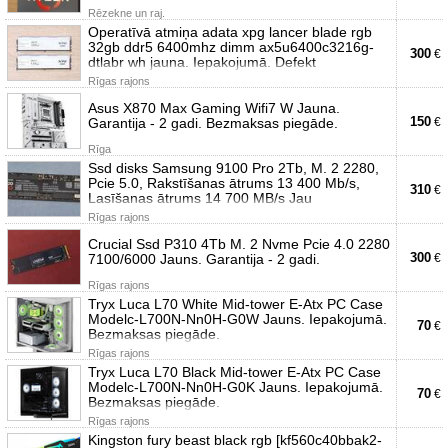
Rēzekne un raj.
Operatīvā atmiņa adata xpg lancer blade rgb
32gb ddr5 6400mhz dimm ax5u6400c3216g-
300
€
dtlabr wh jauna. Iepakojumā. Defekt
Rīgas rajons
Asus X870 Max Gaming Wifi7 W Jauna.
150
Garantija - 2 gadi. Bezmaksas piegāde.
€
Rīga
Ssd disks Samsung 9100 Pro 2Tb, M. 2 2280,
Pcie 5.0, Rakstīšanas ātrums 13 400 Mb/s,
310
€
Lasīšanas ātrums 14 700 MB/s Jau
Rīgas rajons
Crucial Ssd P310 4Tb M. 2 Nvme Pcie 4.0 2280
300
7100/6000 Jauns. Garantija - 2 gadi.
€
Rīgas rajons
Tryx Luca L70 White Mid-tower E-Atx PC Case
Modelc-L700N-Nn0H-G0W Jauns. Iepakojumā.
70
€
Bezmaksas piegāde.
Rīgas rajons
Tryx Luca L70 Black Mid-tower E-Atx PC Case
Modelc-L700N-Nn0H-G0K Jauns. Iepakojumā.
70
€
Bezmaksas piegāde.
Rīgas rajons
Kingston fury beast black rgb [kf560c40bbak2-