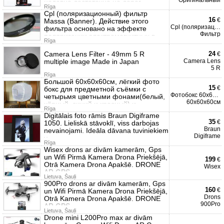
Оригинальный
недавно достаточно не дорог
Rīga
Cpl (поляризационный) фильтр
16
€
Massa (Banner). Действие этого
Cpl (поляризационный)
фильтра основано на эффекте
Фильтр
поляризации электромагнитных в
Rīga
Camera Lens Filter - 49mm 5 R
24
€
multiple image Made in Japan
Camera Lens
5 R
Rīga
Большой 60х60х60см, лёгкий фото
15
€
бокс для предметной съёмки с
Фотобокс 60х60х60см, боль
четырьмя цветными фонами(белый,
60х60х60см
чёрный, синий и красный) и
Rīga
Digitālais foto rāmis Braun Digiframe
35
€
1050. Lieliskā stāvoklī, viss darbojas
Braun
nevainojami. Ideāla dāvana tuviniekiem
Digiframe
v
Rīga
Wisex drons ar divām kamerām, Gps
un Wifi Pirmā Kamera Drona Priekšējā,
199
€
Otrā Kamera Drona Apakšē. DRONE
Wisex
AR GPS.
Lietuva, Šauļi
900Pro drons ar divām kamerām, Gps
160
€
un Wifi Pirmā Kamera Drona Priekšējā,
Drons
Otrā Kamera Drona Apakšē. DRONE
900Pro
AR GPS
Lietuva, Šauļi
Drone mini L200Pro max ar divām