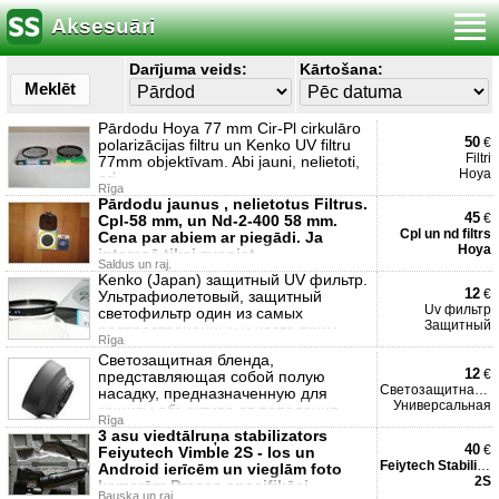
Aksesuāri
Darījuma veids:
Kārtošana:
Meklēt
Pārdodu Hoya 77 mm Cir-Pl cirkulāro
50
€
polarizācijas filtru un Kenko UV filtru
Filtri
77mm objektīvam. Abi jauni, nelietoti,
Hoya
ori
Rīga
Pārdodu jaunus , nelietotus Filtrus.
45
€
Cpl-58 mm, un Nd-2-400 58 mm.
Cpl un nd filtrs
Cena par abiem ar piegādi. Ja
Hoya
interesē tikai zvaniet,
Saldus un raj.
Kenko (Japan) защитный UV фильтр.
12
€
Ультрафиолетовый, защитный
Uv фильтр
светофильтр один из самых
Защитный
распространенных и часто прим
Rīga
Светозащитная бленда,
12
€
представляющая собой полую
Светозащитная бленда
насадку, предназначенную для
Универсальная
защиты объектива от попадания
Rīga
внутрь посто
3 asu viedtālruņa stabilizators
40
€
Feiyutech Vimble 2S - Ios un
Feiytech Stabilizators
Android ierīcēm un vieglām foto
2S
kamerām Preces specifikāci
Bauska un raj.