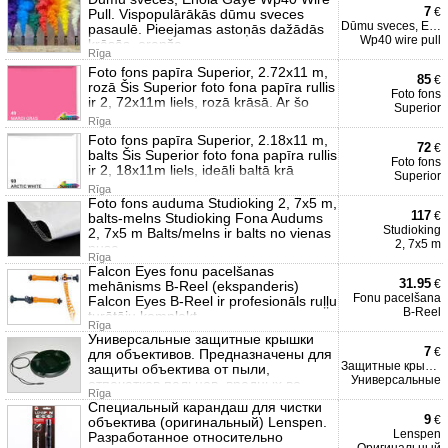
7
€
Pull. Vispopulārākās dūmu sveces
Dūmu sveces, Enola Gaye
pasaulē. Pieejamas astoņās dažādās
Wp40 wire pull
krāsās, oranža,
Rīga
Foto fons papīra Superior, 2.72x11 m,
85
€
rozā Šis Superior foto fona papīra rullis
Foto fons
ir 2, 72x11m liels, rozā krāsā. Ar šo
Superior
Rīga
Foto fons papīra Superior, 2.18x11 m,
72
€
balts Šis Superior foto fona papīra rullis
Foto fons
ir 2, 18x11m liels, ideāli baltā krā
Superior
Rīga
Foto fons auduma Studioking 2, 7x5 m,
117
€
balts-melns Studioking Fona Audums
Studioking
2, 7x5 m Balts/melns ir balts no vienas
2, 7x5 m
puse
Rīga
Falcon Eyes fonu pacelšanas
31.95
€
mehānisms B-Reel (ekspanderis)
Fonu pacelšana
Falcon Eyes B-Reel ir profesionāls ruļļu
B-Reel
turētāju komplekt
Rīga
Универсальные защитные крышки
7
€
для объективов. Предназначены для
Защитные крышки
защиты объектива от пыли,
Универсальные
отпечатков пальцев, вредных во
Rīga
Специальный карандаш для чистки
9
€
объектива (оригинальный) Lenspen.
Lenspen
Разработанное относительно