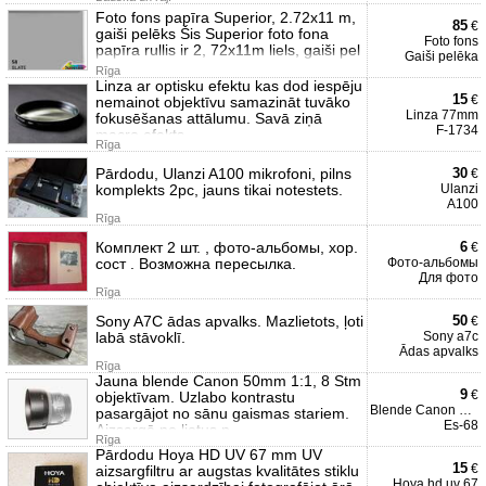
Foto fons papīra Superior, 2.72x11 m,
85
€
gaiši pelēks Šis Superior foto fona
Foto fons
papīra rullis ir 2, 72x11m liels, gaiši pel
Gaiši pelēka
Rīga
Linza ar optisku efektu kas dod iespēju
15
€
nemainot objektīvu samazināt tuvāko
Linza 77mm
fokusēšanas attālumu. Savā ziņā
F-1734
macro efekts
Rīga
Pārdodu, Ulanzi A100 mikrofoni, pilns
30
€
komplekts 2pc, jauns tikai notestets.
Ulanzi
A100
Rīga
Комплект 2 шт. , фото-альбомы, хор.
6
€
сост . Возможна пересылка.
Фото-альбомы
Для фото
Rīga
Sony A7C ādas apvalks. Mazlietots, ļoti
50
€
labā stāvoklī.
Sony a7c
Ādas apvalks
Rīga
Jauna blende Canon 50mm 1:1, 8 Stm
9
€
objektīvam. Uzlabo kontrastu
Blende Canon objektīvam
pasargājot no sānu gaismas stariem.
Es-68
Aizsargā no lietus p
Rīga
Pārdodu Hoya HD UV 67 mm UV
15
€
aizsargfiltru ar augstas kvalitātes stiklu
Hoya hd uv 67