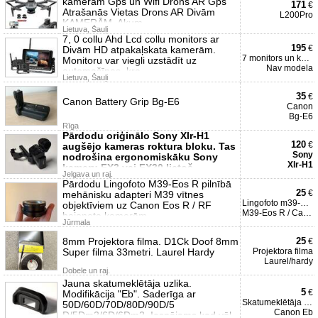
kamerām Gps un Wifi Drons AR Gps
171
€
Atrašanās Vietas Drons AR Divām
L200Pro
KAMERĀM. Akum
Lietuva, Šauļi
7, 0 collu Ahd Lcd collu monitors ar
195
€
Divām HD atpakaļskata kamerām.
7 monitors un kameras
Monitoru var viegli uzstādīt uz
Nav modela
automašīnas, kra
Lietuva, Šauļi
35
€
Canon Battery Grip Bg-E6
Canon
Bg-E6
Rīga
Pārdodu oriģinālo Sony Xlr-H1
120
€
augšējo kameras roktura bloku. Tas
Sony
nodrošina ergonomiskāku Sony
Xlr-H1
kameru FX3 vai FX30 lietoš
Jelgava un raj.
Pārdodu Lingofoto M39-Eos R pilnībā
25
€
mehānisku adapteri M39 vītnes
Lingofoto m39-eos r adapteri
objektīviem uz Canon Eos R / RF
M39-Eos R / Canon
bajoneta kamerām.
Jūrmala
8mm Projektora filma. D1Ck Doof 8mm
25
€
Super filma 33metri. Laurel Hardy
Projektora filma
Laurel/hardy
Dobele un raj.
Jauna skatumeklētāja uzlika.
5
€
Modifikācija "Eb". Saderīga ar
Skatumeklētāja uzlika
50D/60D/70D/80D/90D/5
Canon Eb
D/5Dm2/6D/6Dm2. Iespējams kad vēl