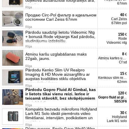
objektīva aizsardzībai fotografējot ārā,
67mm
kā arī a
Rīga
Продаю Circ-Pol фильтр в идеальном
40
€
состоянии Carl Zeiss 67mm
Carl Zeiss
67Mm pol
Rīga
Pārdodu saudzīgi lietotu Videomic Ntg
150
€
+ bonusā Rode vējsargs Kad pārdošu,
Rode
sludinājumu izdzēsīšu.
Videomic ntg
Rīga
Atmiņu karšu uzglabāšanas maks
8
€
22gab, jauns.
Atmiņu kartes uzglabāšana
Cf sd
Rīga
Pārdodu Kenko Slim UV Realpro
15
€
Imaging & HD Movie aizsargfiltru ar
Kenkouv slim realpro 62mm
augstas kvalitātes stiklu objektīva
62mm
aizsardzībai fotog
Rīga
Pārdodu Gopro Fluid AI Gimbal, kas
120
€
ir lietots tikai vienu reizi. Ierīce ir
Gopro fluid ai gimbal
teicamā stāvoklī, bez skrāpējumiem
5B53F6
un jebkādi
Rīga
Kompakts bezvadu mikrofons Hollyland
30
€
Lark M1 Solo ideāli piemērots video
Hollyland
filmēšanai, intervijām, podkāstiem un
Lark M1 solo
sociālo t
Rīga
Dūmu sveces, Enola Gaye Wp40 Wire