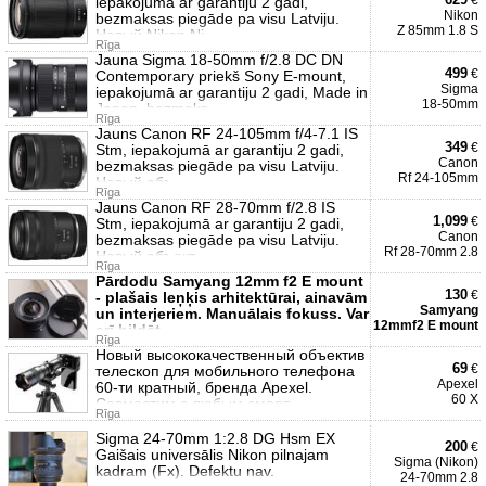
€
iepakojumā ar garantiju 2 gadi,
Nikon
bezmaksas piegāde pa visu Latviju.
Z 85mm 1.8 S
Новый Nikon Ni
Rīga
Jauna Sigma 18-50mm f/2.8 DC DN
499
€
Contemporary priekš Sony E-mount,
Sigma
iepakojumā ar garantiju 2 gadi, Made in
18-50mm
Japan, bezmaks
Rīga
Jauns Canon RF 24-105mm f/4-7.1 IS
349
€
Stm, iepakojumā ar garantiju 2 gadi,
Canon
bezmaksas piegāde pa visu Latviju.
Rf 24-105mm
Новый объ
Rīga
Jauns Canon RF 28-70mm f/2.8 IS
1,099
€
Stm, iepakojumā ar garantiju 2 gadi,
Canon
bezmaksas piegāde pa visu Latviju.
Rf 28-70mm 2.8
Новый объект
Rīga
Pārdodu Samyang 12mm f2 E mount
130
€
- plašais leņķis arhitektūrai, ainavām
Samyang
un interjeriem. Manuālais fokuss. Var
12mmf2 E mount
arī bildēt
Rīga
Новый высококачественный объектив
69
€
телескоп для мобильного телефона
Apexel
60-ти кратный, бренда Apexel.
60 X
Совместим с любым смарт
Rīga
Sigma 24-70mm 1:2.8 DG Hsm EX
200
€
Gaišais universālis Nikon pilnajam
Sigma (Nikon)
kadram (Fx). Defektu nav.
24-70mm 2.8