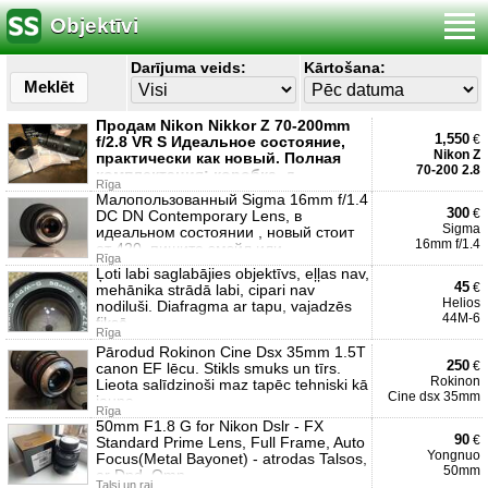
Objektīvi
Darījuma veids:
Kārtošana:
Meklēt
Продам Nikon Nikkor Z 70-200mm
1,550
€
f/2.8 VR S Идеальное состояние,
Nikon Z
практически как новый. Полная
70-200 2.8
комплектация: коробка, д
Rīga
Малопользованный Sigma 16mm f/1.4
300
€
DC DN Contemporary Lens, в
Sigma
идеальном состоянии , новый стоит
16mm f/1.4
от 420, пишите эмэйл или
Rīga
Ļoti labi saglabājies objektīvs, eļļas nav,
45
€
mehānika strādā labi, cipari nav
Helios
nodiluši. Diafragma ar tapu, vajadzēs
44M-6
fiksē
Rīga
Pārodud Rokinon Cine Dsx 35mm 1.5T
250
€
canon EF lēcu. Stikls smuks un tīrs.
Rokinon
Lieota salīdzinoši maz tapēc tehniski kā
Cine dsx 35mm
jauna.
Rīga
50mm F1.8 G for Nikon Dslr - FX
90
€
Standard Prime Lens, Full Frame, Auto
Yongnuo
Focus(Metal Bayonet) - atrodas Talsos,
50mm
ar Dpd, Omn
Talsi un raj.