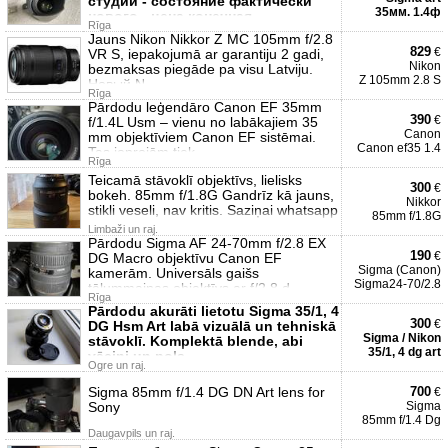
студии - состояние фактически
35мм. 1.4ф
нового - цена конечная -
Rīga
Jauns Nikon Nikkor Z MC 105mm f/2.8
829
€
VR S, iepakojumā ar garantiju 2 gadi,
Nikon
bezmaksas piegāde pa visu Latviju.
Z 105mm 2.8 S
Новый N
Rīga
Pārdodu leģendāro Canon EF 35mm
390
€
f/1.4L Usm – vienu no labākajiem 35
Canon
mm objektīviem Canon EF sistēmai.
Canon ef35 1.4
Tas joprojām tiek
Rīga
Teicamā stāvoklī objektīvs, lielisks
300
€
bokeh. 85mm f/1.8G Gandrīz kā jauns,
Nikkor
stikli veseli, nav kritis. Saziņai whatsapp
85mm f/1.8G
Limbaži un raj.
Pārdodu Sigma AF 24-70mm f/2.8 EX
190
€
DG Macro objektīvu Canon EF
Sigma (Canon)
kamerām. Universāls gaišs
Sigma24-70/2.8
tālummaiņas objektīvs ar f/2.8 d
Rīga
Pārdodu akurāti lietotu Sigma 35/1, 4
300
€
DG Hsm Art labā vizuālā un tehniskā
Sigma / Nikon
stāvoklī. Komplektā blende, abi
35/1, 4 dg art
vāciņi un pols
Ogre un raj.
Sigma 85mm f/1.4 DG DN Art lens for
700
€
Sony
Sigma
85mm f/1.4 Dg
Daugavpils un raj.