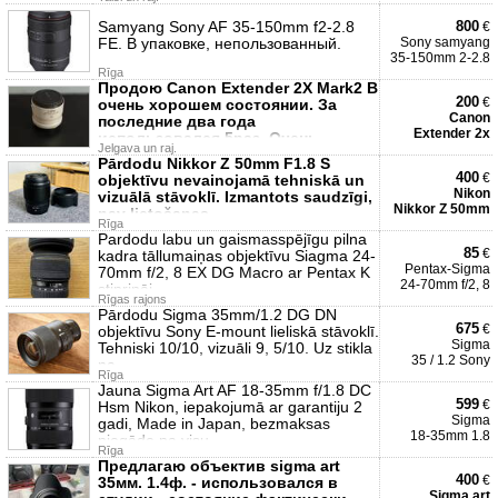
Samyang Sony AF 35-150mm f2-2.8
800
€
FE. В упаковке, непользованный.
Sony samyang
35-150mm 2-2.8
Rīga
Продою Canon Extender 2X Mark2 В
200
€
очень хорошем состоянии. За
Canon
последние два года
Extender 2x
использовался 5раз. Очень
Jelgava un raj.
хорошо работае
Pārdodu Nikkor Z 50mm F1.8 S
400
€
objektīvu nevainojamā tehniskā un
Nikon
vizuālā stāvoklī. Izmantots saudzīgi,
Nikkor Z 50mm
nav lietošanas
Rīga
Pardodu labu un gaismasspējīgu pilna
85
€
kadra tāllumaiņas objektīvu Siagma 24-
Pentax-Sigma
70mm f/2, 8 EX DG Macro ar Pentax K
24-70mm f/2, 8
stiprināj
Rīgas rajons
Pārdodu Sigma 35mm/1.2 DG DN
675
€
objektīvu Sony E-mount lieliskā stāvoklī.
Sigma
Tehniski 10/10, vizuāli 9, 5/10. Uz stikla
35 / 1.2 Sony
na
Rīga
Jauna Sigma Art AF 18-35mm f/1.8 DC
599
€
Hsm Nikon, iepakojumā ar garantiju 2
Sigma
gadi, Made in Japan, bezmaksas
18-35mm 1.8
piegāde pa visu
Rīga
Предлагаю объектив sigma art
400
€
35мм. 1.4ф. - использовался в
Sigma art