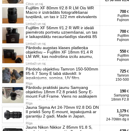
Ef 50 mm f/1.4
Cēsis un raj.
Fujifilm XF 80mm f/2.8 R LM Ois WR
700
€
Macro ir izstrādāts fotografēšanai
Fujifilm
tuvplānā, un tas ir 122 mm ekvivalents
Fujinon
telefoto ga
Limbaži un raj.
Fujifilm XF 56mm f/1.2 R WR ir ideāli
700
€
piemērots portretu uzņemšanai, un tas
Fujifilm
ir laikapstākļu necaurlaidīgs slavētā 85
Fujinon
mm
Limbaži un raj.
Pārdodu augstas klases platleņķa
550
€
objektīvu – Fujifilm XF 18mm f/1.4 R
Fujifilm
LM WR, kas nodrošina izcilu asumu,
Fujinon
ātru autofokusu
Limbaži un raj.
Pārdodu objektīvu Tamron 150-500mm
725
€
f/5-6.7 Sony E labā stāvoklī. Ir
Tamron
iepakojums, somiņa, UV filtrs.
150-500
Rīga
Pārdodu praktiski jaunu Samyang
190
€
objektīvu 18mm F2.8 priekš Sony E-
Samyang
mount Full Frame. Viens no asākajiem
18mm F2.8
Sony pilna kadr
Rīga
Jauna Sigma Art 24-70mm f/2.8 DG DN
1,179
€
II priekš Sony E-mount, iepakojumā ar
Sigma
garantiju 2 gadi, Made in Japan,
24-70Mm dg ii
bezmaksas pie
Rīga
Jauns Nikon Nikkor Z 85mm f/1.8 S,
629