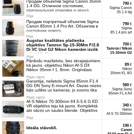
Продам объектив Sigma Canon 35mm
790
€
1.4 DG. Отличное состояние,
Sigma Canon
оригинальная упаковка и чехол.
35 1.4 dg
Rīga
Продам портретный объектив Sigma
790
€
Canon 85mm 1.4 Pro Art. Объектив в
Sigma
состоянии нового.
85 1.4 pro art
Rīga
Augstas kvalitātes platleņka
700
€
objektīvs Tamron Sp-15-30Mm F/2.8
Tamron / Nikon
Di VC Usd G2 Nikon kamerām izcilā
15-30mm G2
stāvoklī. Cena nav runā
Rīga
Pārdodu mazlietotu, bez skrapejumiem,
89
€
kā jauns -objektīvu Nikon Af-S DX
Nikon
Nikkor 35mm f 1, 8mm. Originālais
35mm f/1, 8G
iepakojums un
Rīgas rajons
Garantija, nelietots Sigma 85mm F1.4
580
€
DG DN Sony E-mount Art. Dazas reizes
Sigma Sony
bijis uzlikts uz kameras, jo zooms tika
85mm F1.4 Art
lietot
Rīgas rajons
Af-S Nikkor 70-300mm f/4.5-5.6 G ED
340
€
VR objektīvs teju kā jauns. Komplektā
Nikon
abi vāciņi un saules blende. Objektīvs
Af-S 70-300mm
der
Rīga
190
€
Ideāla stāvoklī.
Canon