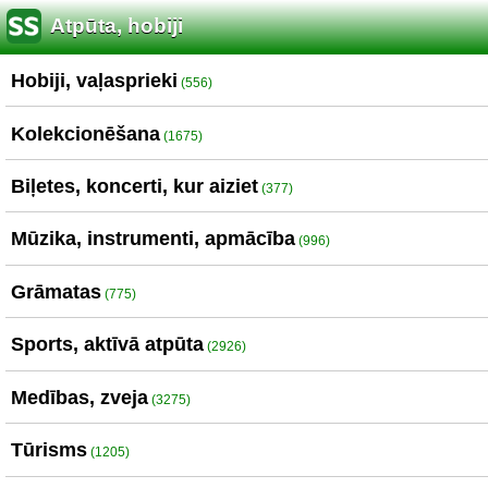
Atpūta, hobiji
Hobiji, vaļasprieki
(556)
Kolekcionēšana
(1675)
Biļetes, koncerti, kur aiziet
(377)
Mūzika, instrumenti, apmācība
(996)
Grāmatas
(775)
Sports, aktīvā atpūta
(2926)
Medības, zveja
(3275)
Tūrisms
(1205)