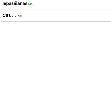
Iepazīšanās
(343)
Cits ...
(68)