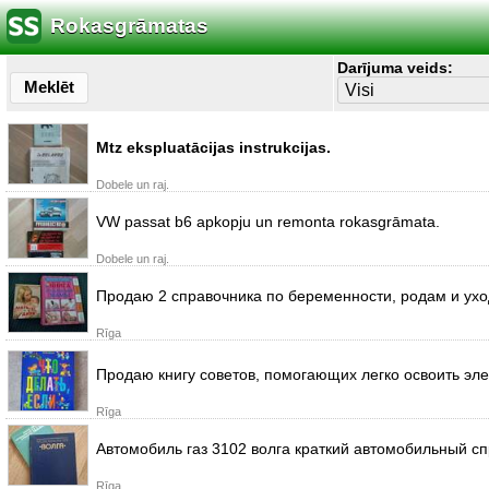
Rokasgrāmatas
Darījuma veids:
Meklēt
Mtz ekspluatācijas instrukcijas.
Dobele un raj.
VW passat b6 apkopju un remonta rokasgrāmata.
Dobele un raj.
Продаю 2 справочника по беременности, родам и ух
Rīga
Продаю книгу советов, помогающих легко освоить эле
Rīga
Автомобиль газ 3102 волга краткий автомобильный сп
Rīga