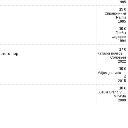
1985
15
€
Справочники
Rainis
1985
10
€
Грибы
Федоров
1994
17
€
этого пер
Каталог почтовых марок
Соловьёв
2022
10
€
Màjàs gatavotas dabas vel
X
2015
10
€
Suzuki Grand Vitara.
Mir Avto
2009