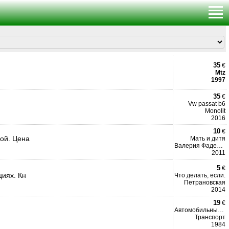
35
€
Mtz
1997
35
€
Vw passat b6
Monolit
2016
10
€
ой. Цена
Мать и дитя
Валерия Фадеева
2011
5
€
циях. Кн
Что делать, если.
Петрановская
2014
19
€
Автомобильный справочник
Транспорт
1984