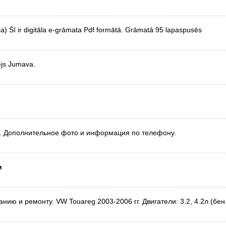
 Šī ir digitāla e-grāmata Pdf formātā. Grāmatā 95 lapaspusēs
ējs Jumava.
. Дополнительное фото и информация по телефону.
и
ию и ремонту. VW Touareg 2003-2006 гг. Двигатели: 3.2, 4.2л (бен