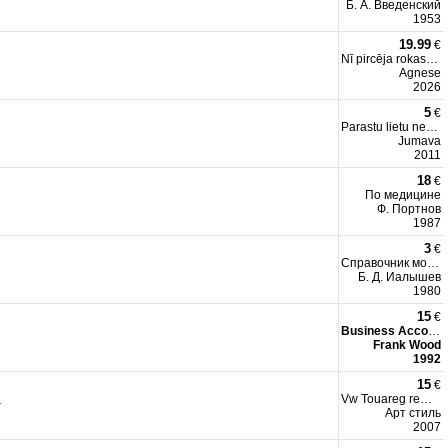
Б. А. Введенский
1953
19.99
€
Nī pircēja rokasgrāmata
Agnese
2026
5
€
Parastu lietu neparasts.
Jumava
2011
18
€
По медицине
Ф. Портнов
1987
3
€
Справочник монтажника
Б. Д. Иалышев
1980
15
€
Business Accounting
Frank Wood
1992
15
€
.
Vw Touareg remonta rokas
Арт стиль
2007