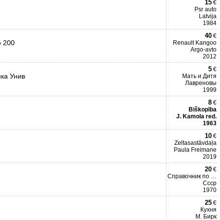
15
€
Psr auto
Latvija
1984
40
€
о 200
Renault Kangoo
Argo-avto
2012
5
€
нка Унив
Мать и Дитя
Лавреновы
1999
8
€
Biškopība
J. Kamola red.
1963
10
€
Zeltasastāvdaļa
Paula Freimane
2019
20
€
Справочник по эксплуатаци
Ссср
1970
25
€
Кухня
М. Бирк