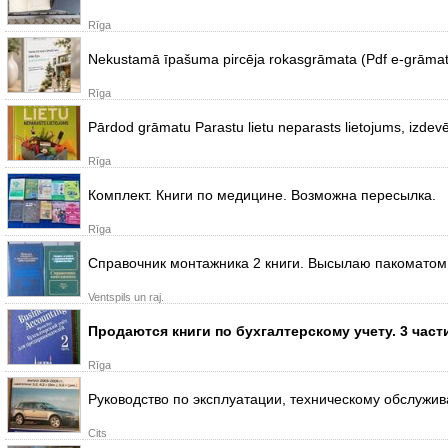
Rīga
Nekustamā īpašuma pircēja rokasgrāmata (Pdf e-grāmata)
Rīga
Pārdod grāmatu Parastu lietu neparasts lietojums, izdev
Rīga
Комплект. Книги по медицине. Возможна пересылка.
Rīga
Справочник монтажника 2 книги. Высылаю пакоматом
Ventspils un raj.
Продаются книги по бухгалтерскому учету. 3 част
Rīga
Руководство по эксплуатации, техническому обслуживан
Cits