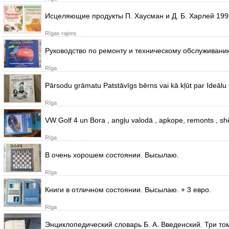
Исцеляющие продукты П. Хаусман и Д. Б. Харлей 199
Rīgas rajons
Руководство по ремонту и техническому обслуживани
Rīga
Pārsodu grāmatu Patstāvīgs bērns vai kā kļūt par Ideā
Rīga
VW Golf 4 un Bora , angļu valodā , apkope, remonts , sh
Rīga
В очень хорошем состоянии. Высылаю.
Rīga
Книги в отличном состоянии. Высылаю. + 3 евро.
Rīga
Энциклопедический словарь Б. А. Введенский. Три том