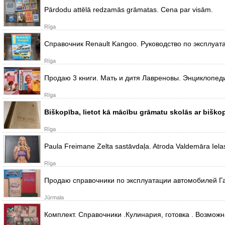
Pārdodu attēlā redzamās grāmatas. Cena par visām.
Rīga
Справочник Renault Kangoo. Руководство по эксплуа
Rīga
Продаю 3 книги. Мать и дитя Лавреновы. Энциклопеди
Rīga
Biškopība, lietot kā mācību grāmatu skolās ar biškop
Rīga
Paula Freimane Zelta sastāvdaļa. Atroda Valdemāra Ielas/
Rīga
Продаю справочники по эксплуатации автомобилей Газ
Jūrmala
Комплект. Справочники .Кулинария, готовка . Возмож