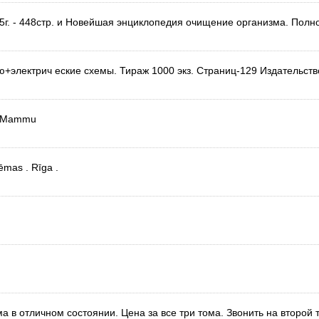
5г. - 448стр. и Новейшая энциклопедия очищение организма. Полн
ю+электрич еские схемы. Тираж 1000 экз. Страниц-129 Издательств
lu Mammu
ēmas . Rīga .
а в отличном состоянии. Цена за все три тома. Звонить на второй