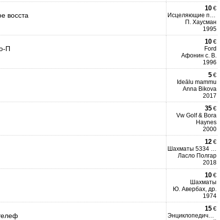
10
€
ое восста
Исцеляющие продукты
П. Хаусман
1995
10
€
о-П
Ford
Афонин с. В.
1996
5
€
Ideālu mammu
Anna Bikova
2017
35
€
Vw Golf & Bora
Haynes
2000
12
€
Шахматы 5334 задачи.
Ласло Полгар
2018
10
€
Шахматы
Ю. Авербах, др.
1974
15
€
 телеф
Энциклопедический словарь