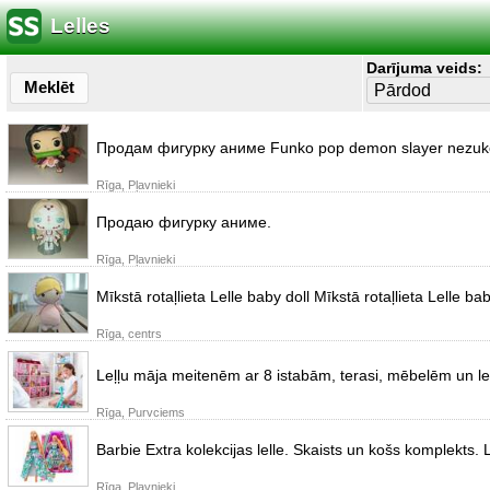
Lelles
Darījuma veids:
Meklēt
Продам фигурку аниме Funko pop demon slayer nezu
Rīga, Pļavnieki
Продаю фигурку аниме.
Rīga, Pļavnieki
Mīkstā rotaļlieta Lelle baby doll Mīkstā rotaļlieta Lelle b
Rīga, centrs
Leļļu māja meitenēm ar 8 istabām, terasi, mēbelēm un lel
Rīga, Purvciems
Barbie Extra kolekcijas lelle. Skaists un košs komplekts.
Rīga, Pļavnieki