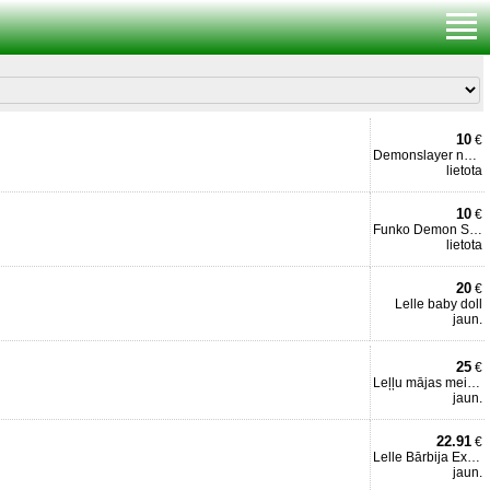
10
€
Demonslayer nezuko kamado
lietota
10
€
Funko Demon Slayer Spider
lietota
20
€
Lelle baby doll
jaun.
25
€
Leļļu mājas meitenēm
jaun.
22.91
€
Lelle Bārbija Extra Fancy
jaun.