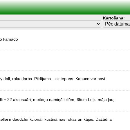
Kārtošana:
ko kamado
aby doll, roku darbs. Pildījums – sintepons. Kapuce var novi
li + 22 aksesuāri, meiteņu namiņš lellēm, 65cm Leļļu māja ļauj
 Lellei ir daudzfunkcionāli kustināmas rokas un kājas. Dažādi a