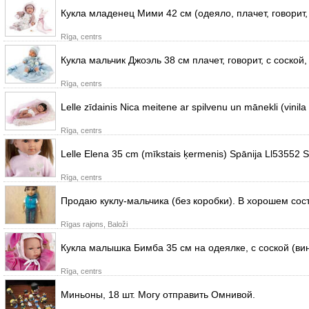
Кукла младенец Мими 42 см (одеяло, плачет, говорит,
Rīga, centrs
Кукла мальчик Джоэль 38 см плачет, говорит, с соской
Rīga, centrs
Lelle zīdainis Nica meitene ar spilvenu un mānekli (vinila
Rīga, centrs
Lelle Elena 35 cm (mīkstais ķermenis) Spānija Ll53552 Sk
Rīga, centrs
Продаю куклу-мальчика (без коробки). В хорошем состо
Rīgas rajons, Baloži
Кукла малышка Бимба 35 см на одеялке, c соской (ви
Rīga, centrs
Миньоны, 18 шт. Могу отправить Омнивой.