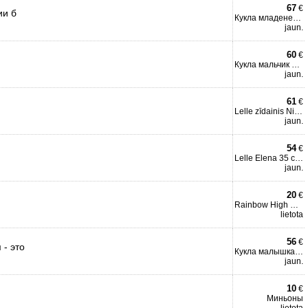
67
€
ии б
Кукла младенец Мими 42 с
jaun.
60
€
Кукла мальчик Джоэль 38
jaun.
61
€
Lelle zīdainis Nica 40 cm
jaun.
54
€
Lelle Elena 35 cm (mīksta
jaun.
20
€
Rainbow High River Kendal
lietota
56
€
 - это
Кукла малышка Бимба 35 см
jaun.
10
€
Миньоны