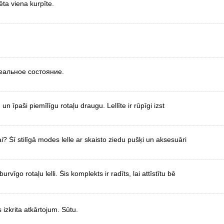
ēta viena kurpīte.
еальное состояние.
 un īpaši piemīlīgu rotaļu draugu. Lellīte ir rūpīgi izst
? Šī stilīgā modes lelle ar skaisto ziedu pušķi un aksesuāri
vīgo rotaļu lelli. Šis komplekts ir radīts, lai attīstītu bē
izkrita atkārtojum. Sūtu.