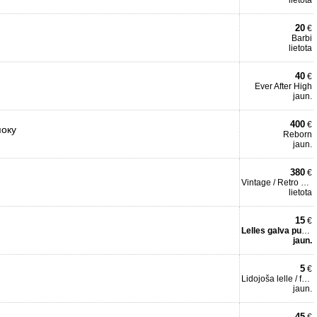
lietota
20
€
Barbi
lietota
40
€
Ever After High
jaun.
400
€
поку
Reborn
jaun.
380
€
Vintage / Retro kolekcija
lietota
15
€
Lelles galva pucēšanai
jaun.
5
€
Lidojoša lelle / feja
jaun.
45