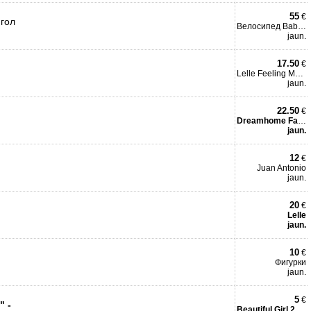
55
€
 гол
Велосипед Baby born
jaun.
17.50
€
Lelle Feeling Mother
jaun.
22.50
€
Dreamhome Family 6 leļļu māj
jaun.
12
€
Juan Antonio
jaun.
20
€
Lelle
jaun.
10
€
Фигурки
jaun.
5
€
" -
Beautiful Girl 20cm