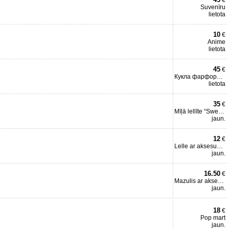
€
Suvenīru
lietota
10
€
Anime
lietota
45
€
Кукла фарфоровая
lietota
35
€
Mīļā lellīte “Sweet Angel
jaun.
12
€
Lelle ar aksesuāriem
jaun.
16.50
€
Mazulis ar aksesuāriem
jaun.
18
€
Pop mart
jaun.