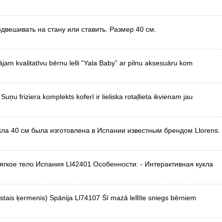
двешивать на стану или ставить. Размер 40 см.
am kvalitatīvu bērnu lelli “Yala Baby” ar pilnu aksesuāru kom
friziera komplekts koferī ir lieliska rotaļlieta ikvienam jau
кла 40 см была изготовлена в Испании известным брендом Llorens.
 мягкое тело Испания Ll42401 Особенности: - Интерактивная кукла
stais ķermenis) Spānija Ll74107 Šī mazā lellīte sniegs bērniem