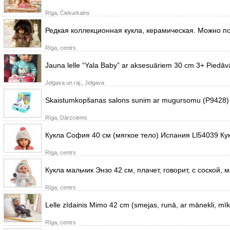
Rīga, Čiekurkalns
Редкая коллекционная кукла, керамическая. Можно по
Rīga, centrs
Jauna lelle “Yala Baby” ar aksesuāriem 30 cm 3+ Piedāvāj
Jelgava un raj., Jelgava
Skaistumkopšanas salons sunim ar mugursomu (P9428) Suņu 
Rīga, Dārzciems
Кукла София 40 см (мягкое тело) Испания Ll54039 Ку
Rīga, centrs
Кукла мальчик Энзо 42 см, плачет, говорит, с соской,
Rīga, centrs
Lelle zīdainis Mimo 42 cm (smejas, runā, ar mānekli, mīk
Rīga, centrs