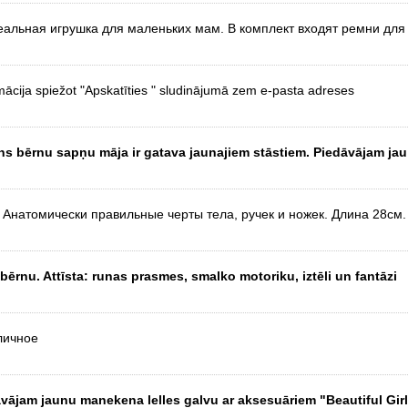
еальная игрушка для маленьких мам. В комплект входят ремни для
ācija spiežot "Apskatīties " sludinājumā zem e-pasta adreses
ins bērnu sapņu māja ir gatava jaunajiem stāstiem. Piedāvājam jau
 Анатомически правильные черты тела, ручек и ножек. Длина 28см.
 bērnu. Attīsta: runas prasmes, smalko motoriku, iztēli un fantāzi
личное
āvājam jaunu manekena lelles galvu ar aksesuāriem "Beautiful Girl