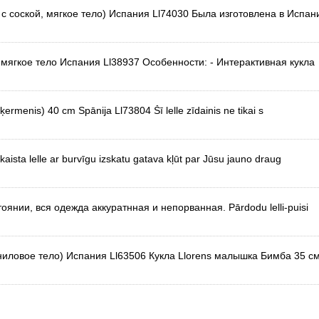
 с соской, мягкое тело) Испания Ll74030 Была изготовлена в Испан
, мягкое тело Испания Ll38937 Особенности: - Интерактивная кукла
 ķermenis) 40 cm Spānija Ll73804 Šī lelle zīdainis ne tikai s
aista lelle ar burvīgu izskatu gatava kļūt par Jūsu jauno draug
янии, вся одежда аккуратнная и непорванная. Pārdodu lelli-puisi
ниловое тело) Испания Ll63506 Кукла Llorens малышка Бимба 35 см