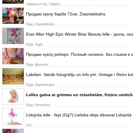
Jelgava un raj., Jelgava
Продаю куклу барби 72см. Ziepniekkalns.
Rīga, Ziepniekkalns
Ever After High Epic Winter Briar Beauty lelle - jauna, ne
Rīga, Jugla
Продаю куклу реборн. Полный силикон, без стыков и ш
Rīga, Iļģuciems
Labdien. Vairāk fotogrāfiju un info pm. Vintage / Retro kole
Rīga, Ziepniekkalns
Lelles galva ar grimmu un rotaslietām, frizūru veido
Rīga, Purvciems
Lidojoša lelle - feja (Gg7) Lieliska ideja dāvanai Lidoj
Cits