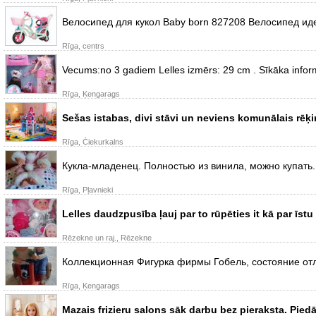
Велосипед для кукол Baby born 827208 Велосипед ид
Rīga, centrs
Vecums:no 3 gadiem Lelles izmērs: 29 cm . Sīkāka inform
Rīga, Ķengarags
Sešas istabas, divi stāvi un neviens komunālais rēķ
Rīga, Čiekurkalns
Кукла-младенец. Полностью из винила, можно купать.
Rīga, Pļavnieki
Lelles daudzpusība ļauj par to rūpēties it kā par īstu
Rēzekne un raj., Rēzekne
Коллекционная Фигурка фирмы Гобель, состояние от
Rīga, Ķengarags
Mazais frizieru salons sāk darbu bez pieraksta. Pied