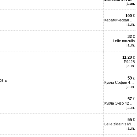
jaun.
100
€
Керамическая кукла
jaun.
32
€
Lelle mazulis
jaun.
11.20
€
P9428
jaun.
59
€
 Это
Кукла София 40 см (мягкое
jaun.
57
€
Кукла Энзо 42 см плачет
jaun.
55
€
Lelle zīdainis Mimo 42 cm
jaun.