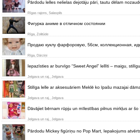
Pārdodu lelles nelielas dejotāju pāri, tautu dēlam nozaud
Rīgas rajons, Salaspils
Фигурка аниме в отличном состоянии
Rīga, Zolitūde
Продаю куклу фарфоровую, 56см, коллекционная, ид
Rīga, Dārziņi
Iepazīsties ar burvīgo “Sweet Angel” lellīti – maigu, stilīgu
Jelgava un raj., Jelgava
Stilīga lelle ar aksesuāriem Meklē ko īpašu mazajai dāmai
Jelgava un raj., Jelgava
Dāvājiet bērnam rūpju un mīlestības pilnus mirkļus ar šo bur
Jelgava un raj., Jelgava
Pārdodu Mickey figūriņu no Pop Mart, Iepakojums atvērts 