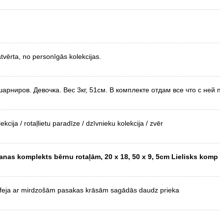
atvērta, no personīgās kolekcijas.
арниров. Девочка. Вес 3кг, 51см. В комплекте отдам все что с ней 
kcija / rotaļlietu paradīze / dzīvnieku kolekcija / zvēr
šanas komplekts bērnu rotaļām, 20 x 18, 50 x 9, 5cm Lielisks komp
ošā feja ar mirdzošām pasakas krāsām sagādās daudz prieka