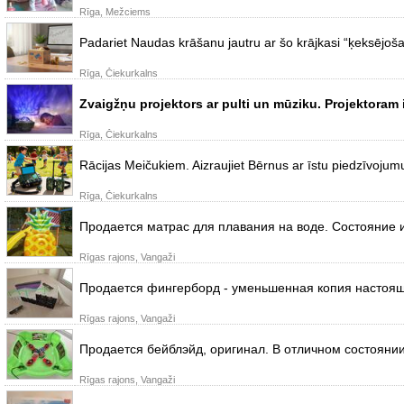
Rīga, Mežciems
Padariet Naudas krāšanu jautru ar šo krājkasi “ķeksējošais
Rīga, Čiekurkalns
Zvaigžņu projektors ar pulti un mūziku. Projektoram 
Rīga, Čiekurkalns
Rācijas Meičukiem. Aizraujiet Bērnus ar īstu piedzīvojumu
Rīga, Čiekurkalns
Продается матрас для плавания на воде. Состояние и
Rīgas rajons, Vangaži
Продается фингерборд - уменьшенная копия настоящ
Rīgas rajons, Vangaži
Продается бейблэйд, оригинал. В отличном состоянии
Rīgas rajons, Vangaži