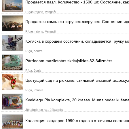
Продается пазл. Количество - 1500 шт. Состояние, ка
Rīgas rajons, Vangaži
Продается комплект игрушек-зверушек. Состояние иде
Rīgas rajons, Vangaži
Коляска в хорошем состоянии, складывается, ручку м
Rīga, centrs
Pārdodam mazlietotas skrituļslidas 32-34izmērs
Rīga, Jugla
Цветущий сад на рюкзаке: стильный вязаный аксессу
Rīga, Imanta
Kvēldiegu Pla komplekts, 20 krāsas. Mums neder kūšanas
Jēkabpils un raj., Jēkabpils
Коллекция киндеров 1990-х годов в отличном состоян