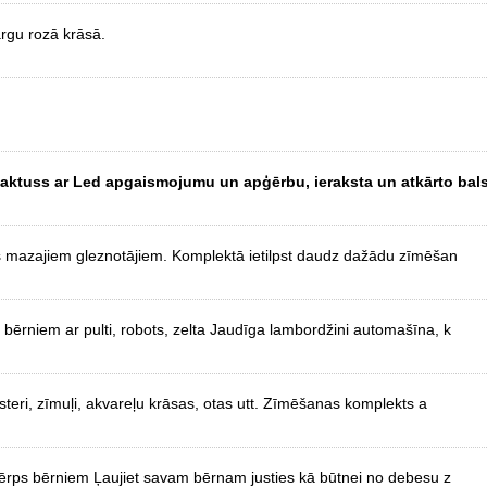
argu rozā krāsā.
kaktuss ar Led apgaismojumu un apģērbu, ieraksta un atkārto bals
 mazajiem gleznotājiem. Komplektā ietilpst daudz dažādu zīmēšan
ērniem ar pulti, robots, zelta Jaudīga lambordžini automašīna, k
teri, zīmuļi, akvareļu krāsas, otas utt. Zīmēšanas komplekts a
ērps bērniem Ļaujiet savam bērnam justies kā būtnei no debesu z