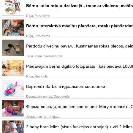
Bērnu koka rotaļu dzelzceļš - trase ar vilcienu, maš
Rīga, Purvciems
Bērnu interaktīvā mācību planšete, rotaļu planšetdat
Rīga, Purvciems
Pārdodu cilvēciņu pavāru. Kustināmas rokas plecos, deln
Talsi un raj., Valdemārpils
Piedāvājam bērnu digitālo fotoparātu , kas piedāvā 1080
Rīga, Rumbula
Вертолёт Barbie в идеальном состоянии .
Daugavpils un raj., Daugavpils
Ферма лошади, хорошее состояние. Могу отправить 
Jelgava un raj., Jelgava
2 baby born lelles (visas funkcijas darbojas) + vēl 2 lelle