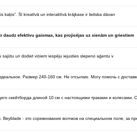
 kaķis”. Šī kreatīvā un interaktīvā krājkase ir lieliska dāvan
ir daudz efektīvu gaismas, kas projicējas uz sienām un griestiem
 sajūtu un dodiet viņiem iespēju iejusties slepeno aģentu v
деальное. Размер 240-160 см. Не отсылаю. Могу помочь с доставк
его скейтборда длиной 10 см с настоящими траками и колесами. 
. Beyblade - это соревнование волчков на специальном поле, за п