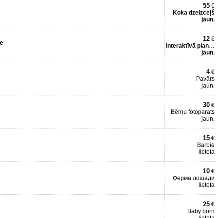
55
€
Koka dzelzceļš
jaun.
12
€
ve
Interaktīvā planšete
jaun.
4
€
Pavārs
jaun.
30
€
Bērnu fotoparats
jaun.
15
€
Barbie
lietota
10
€
Ферма лошади
lietota
25
€
Baby born