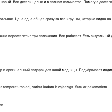
к новый. Все детали целые и в полном количестве. Помогу с доставк
альное. Цена одна общая сразу за все игрушки, которые видно на
ожно переставить в три положения. Все работает. Есть визуальный
ар и оригинальный подарок для юной модницы. Подчёркивает инди
 temperatūras dēļ, varbūt kādam ir vajadzīgs. Sūtu ar pakomātiem.
ии.