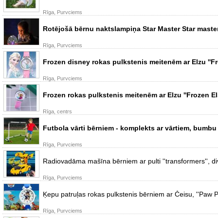
Rīga, Purvciems
Rotējošā bērnu naktslampiņa Star Master Star master
Rīga, Purvciems
Frozen disney rokas pulkstenis meitenēm ar Elzu ''Fr
Rīga, Purvciems
Frozen rokas pulkstenis meitenēm ar Elzu ''Frozen El
Rīga, centrs
Futbola vārti bērniem - komplekts ar vārtiem, bumbu
Rīga, Purvciems
Radiovadāma mašīna bērniem ar pulti ''transformers'', di
Rīga, Purvciems
Ķepu patruļas rokas pulkstenis bērniem ar Čeisu, ''Paw 
Rīga, Purvciems