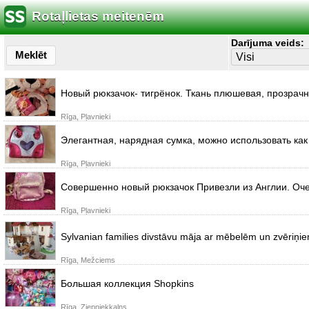
Rotaļlietas meitenēm
Darījuma veids:
Meklēt
Новый рюкзачок- тигрёнок. Ткань плюшевая, прозрач
Rīga, Pļavnieki
Элегантная, нарядная сумка, можно использовать как
Rīga, Pļavnieki
Совершенно новый рюкзачок Привезли из Англии. Оче
Rīga, Pļavnieki
Sylvanian families divstāvu māja ar mēbelēm un zvēriņiem
Rīga, Mežciems
Большая коллекция Shopkins
Rīga, Ziepniekkalns