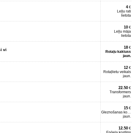
4
€
Leļļu rati
lietota
10
€
Leļļu māja
lietota
18
€
i vi
Rotaļu kaktuss
jaun.
12
€
Rotaļlietu veikals
jaun.
22.50
€
Transformers
jaun.
15
€
Gleznošanas komplekts
jaun.
12.50
€
Eņģeļa kostīms