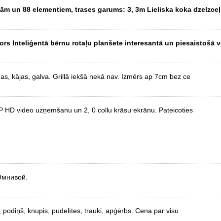
īnām un 88 elementiem, trases garums: 3, 3m Lieliska koka dzelzceļ
ors Inteliģentā bērnu rotaļu planšete interesantā un piesaistošā 
as, kājas, galva. Grillā iekšā nekā nav. Izmērs ap 7cm bez ce
P HD video uzņemšanu un 2, 0 collu krāsu ekrānu. Pateicoties
Омнивой.
s, podiņš, knupis, pudelītes, trauki, apģērbs. Cena par visu