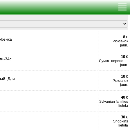
8
€
ебенка
Рюкзачок
jaun.
10
€
ми-34с
Сумка- переноска
jaun.
10
€
ный. Дли
Рюкзачок
jaun.
40
€
Sylvanian families
lietota
30
€
Shopkins
lietota