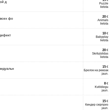
€
ой д
Puzzle
lietota
20
€
 всех фо
Animals
lietota
10
€
 дефект
Babyplay
lietota
20
€
Skrituļslidas
lietota
15
€
видуальн
Брелок на рюкзак
jaun.
8
€
Kvēldiegu
jaun.
15
€
Киндер сюрприз
jaun.