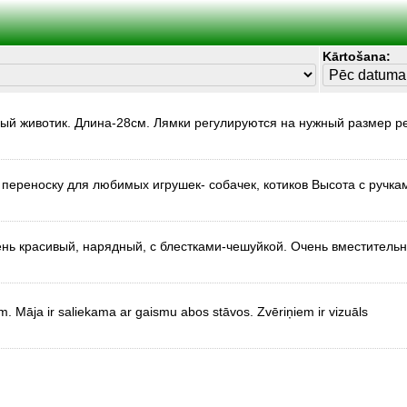
Kārtošana:
ный животик. Длина-28см. Лямки регулируются на нужный размер р
 переноску для любимых игрушек- собачек, котиков Высота с ручка
нь красивый, нарядный, с блестками-чешуйкой. Очень вместитель
. Māja ir saliekama ar gaismu abos stāvos. Zvēriņiem ir vizuāls