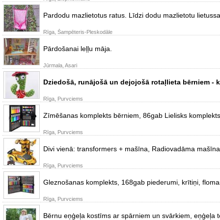
Pardodu mazlietotus ratus. Līdzi dodu mazlietotu lietuss
Rīga, Šampēteris-Pleskodāle
Pārdošanai leļļu māja.
Jūrmala, Asari
Dziedošā, runājošā un dejojošā rotaļlieta bērniem - 
Rīga, Purvciems
Zīmēšanas komplekts bērniem, 86gab Lielisks komplekts
Rīga, Purvciems
Divi vienā: transformers + mašīna, Radiovadāma mašīna b
Rīga, Purvciems
Gleznošanas komplekts, 168gab piederumi, krītiņi, flomas
Rīga, Purvciems
Bērnu eņģeļa kostīms ar spārniem un svārkiem, eņģeļa t