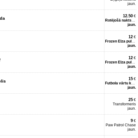
jaun.
12.50
€
ada
Rotējošā naktslampiņa
jaun.
12
€
Frozen Elza pulkstenītis
jaun.
12
€
f
Frozen Elza pulkstenītis
jaun.
15
€
lis
Futbola vārtu komplekts
jaun.
25
€
Transformeris
jaun.
9
€
Paw Patrol Chase
jaun.