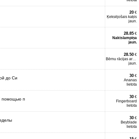
lietota
20
€
Ķeksējošais kaķis
jaun.
28.85
€
Naktslampiņa
jaun.
28.50
€
Bērnu rācijas ar centrāli
jaun.
30
€
ой до Си
Ananas
lietota
30
€
С помощью п
Fingerboard
lietota
30
€
ределы
Beyblade
lietota
15