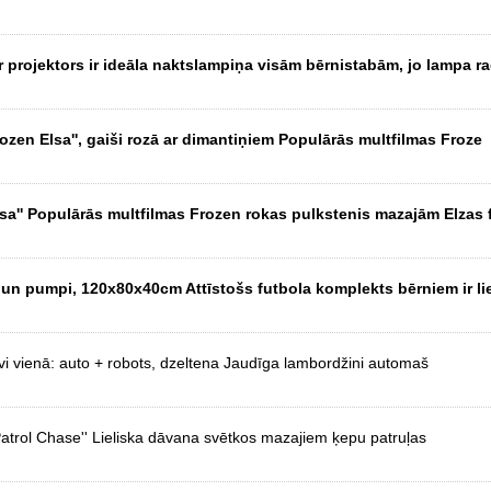
 projektors ir ideāla naktslampiņa visām bērnistabām, jo lampa r
ozen Elsa'', gaiši rozā ar dimantiņiem Populārās multfilmas Froze
sa'' Populārās multfilmas Frozen rokas pulkstenis mazajām Elzas 
 un pumpi, 120x80x40cm Attīstošs futbola komplekts bērniem ir lie
vi vienā: auto + robots, dzeltena Jaudīga lambordžini automaš
Patrol Chase'' Lieliska dāvana svētkos mazajiem ķepu patruļas