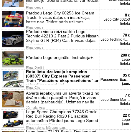
instrukciju. Šobrīd salikts, lai var redzēt,
lietota
ka
Rīga, centrs
Pārdodu Lego City 60253 Ice Cream
8
€
Truck. Ir visas daļas un instrukcija,
Lego City 60253
kaste nav. Trūkst pāris uzlīmes.
lietota
Rīga, centrs
Pārdodu vienu reizi saliktu Lego
70
€
Technic 42210 2 Fast 2 Furious Nissan
Lego Technic 42210
Skyline Gt-R (R34) Car. Ir visas daļas
lietota
(arī extra
Rīga, centrs
200
€
Pārdodu Lego origināls. Instrukcija+.
Lego
lietota
Rīga, Dreiliņi
Rotaļlietu dzelzceļa komplekts
95
€
(60337) City Express Passenger
Passenger Express Train
Train “Pasažieru ekspresvilciens” ar
jaun.
tālvadības pulti liel
Rīga, Cits
Atvērts iepakojums un atvērta tikai 1 no
7
€
divām detaļu paciņām. Paciņā ir visas
Lego Super Mario 72032
detaļas (pārbaudīju). Uzlīmes nav lie
lietota
Jūrmala, Asari
Lego Speed Champions 77243 Oracle
22
€
Red Bull Racing Rb20 F1 sacīkšu
Lego
automašīna Pārdod jaunu Lego Speed
jaun.
Champions Oracle
Rīgas rajons, Mārupes pag.
Lego Icons 72423 Shrek, Donkey and