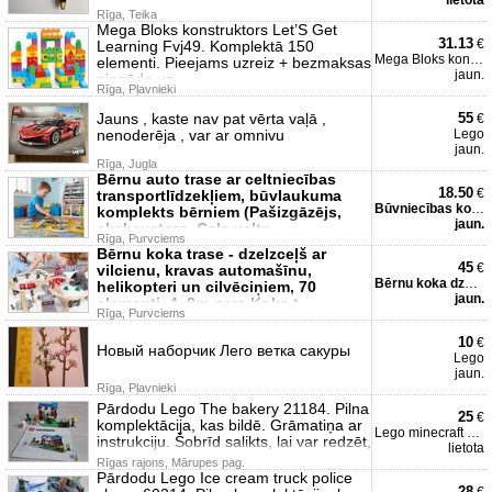
lietota
Rīga, Teika
Mega Bloks konstruktors Let’S Get
31.13
€
Learning Fvj49. Komplektā 150
Mega Bloks konstruktors L
elementi. Pieejams uzreiz + bezmaksas
jaun.
piegāde uz
Rīga, Pļavnieki
Jauns , kaste nav pat vērta vaļā ,
55
€
nenoderēja , var ar omnivu
Lego
jaun.
Rīga, Jugla
Bērnu auto trase ar celtniecības
18.50
€
transportlīdzekļiem, būvlaukuma
Būvniecības komplekts
komplekts bērniem (Pašizgāzējs,
jaun.
ekskavators, Ceļa veltn
Rīga, Purvciems
Bērnu koka trase - dzelzceļš ar
45
€
vilcienu, kravas automašīnu,
Bērnu koka dzelzceļš
helikopteri un cilvēciņiem, 70
jaun.
elementi, 4, 8m gara Koka t
Rīga, Purvciems
10
€
Новый наборчик Лего ветка сакуры
Lego
jaun.
Rīga, Pļavnieki
Pārdodu Lego The bakery 21184. Pilna
25
€
komplektācija, kas bildē. Grāmatiņa ar
Lego minecraft 21184
instrukciju. Šobrīd salikts, lai var redzēt,
lietota
Rīgas rajons, Mārupes pag.
Pārdodu Lego Ice cream truck police
28