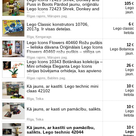
105
€
Puss in Boots Pārdod jaunu, oriģinālu
Lego
Lego Icons 72423 Shrek, Donkey and
jaun.
Puss in B
Rīgas rajons, Mārupes pag.
Lego Classic konstrutors 10706,
6
€
2017g. Ir visas deteļas.
Lego classic
lietota
Rīga, Ķengarags
Lego Icons Flowers 40460 Rožu pušķis
12
€
– lieliska dāvana Oriģinālais Lego Icons
Lego Botanica
Flowers 40460 rožu pušķis – stilīga un
jaun.
Rīgas rajons, Mārupes pag.
Lego Icons 10343 Botānikas kolekcija –
26
€
Mini orhideja Eleganta Lego Icons
Lego
sērijas būvējama orhideja, kas apvieno
jaun.
dizai
Rīgas rajons, Babītes pag.
Kā jauns, ar kastīti. Lego technic mini
10
€
claas 42102
Lego
lietota
Rīga, Teika
10
€
Kā jauns, ar kasti un pamācību, salikts.
Lego
lietota
Rīga, Teika
Kā jauns, ar kastīti un pamācību,
10
€
salikts. Lego technic 42044
Lego