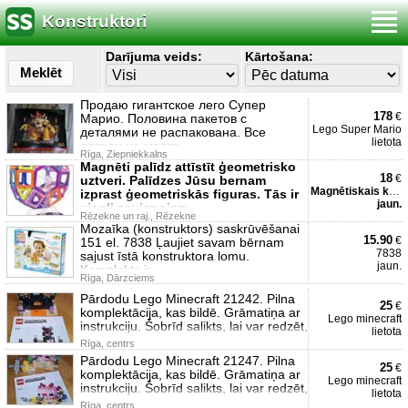
Konstruktori
Darījuma veids:
Kārtošana:
Meklēt
Продаю гигантское лего Супер
178
€
Марио. Половина пакетов с
Lego Super Mario
деталями не распакована. Все
lietota
детали на месте.
Rīga, Ziepniekkalns
Magnēti palīdz attīstīt ģeometrisko
18
€
uztveri. Palīdzes Jūsu bernam
Magnētiskais konstruktor
izprast ģeometriskās figuras. Tās ir
jaun.
viegli savienojam
Rēzekne un raj., Rēzekne
Mozaīka (konstruktors) saskrūvēšanai
15.90
€
151 el. 7838 Ļaujiet savam bērnam
7838
sajust īstā konstruktora lomu.
jaun.
Komplekts ir
Rīga, Dārzciems
Pārdodu Lego Minecraft 21242. Pilna
25
€
komplektācija, kas bildē. Grāmatiņa ar
Lego minecraft
instrukciju. Šobrīd salikts, lai var redzēt,
lietota
Rīga, centrs
Pārdodu Lego Minecraft 21247. Pilna
25
€
komplektācija, kas bildē. Grāmatiņa ar
Lego minecraft
instrukciju. Šobrīd salikts, lai var redzēt,
lietota
Rīga, centrs