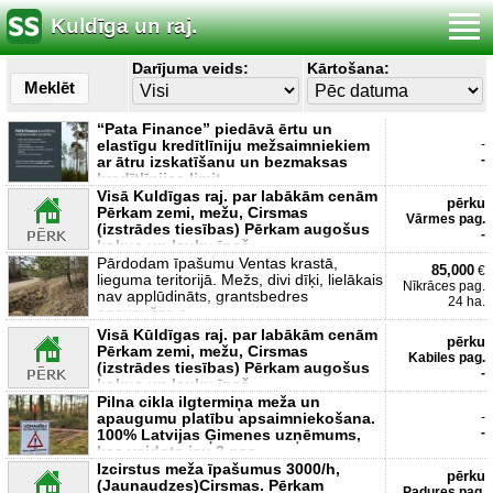
Kuldīga un raj.
Darījuma veids:
Kārtošana:
Meklēt
“Pata Finance” piedāvā ērtu un
elastīgu kredītlīniju mežsaimniekiem
-
-
ar ātru izskatīšanu un bezmaksas
kredītlīnijas limit
Visā Kuldīgas raj. par labākām cenām
pērku
Pērkam zemi, mežu, Cirsmas
Vārmes pag.
(izstrādes tiesības) Pērkam augošus
-
kokus un lauku īpaš
Pārdodam īpašumu Ventas krastā,
85,000
€
lieguma teritorijā. Mežs, divi dīķi, lielākais
Nīkrāces pag.
nav applūdināts, grantsbedres
24 ha.
apaugušas a
Visā Kūldīgas raj. par labākām cenām
pērku
Pērkam zemi, mežu, Cirsmas
Kabiles pag.
(izstrādes tiesības) Pērkam augošus
-
kokus un lauku īpaš
Pilna cikla ilgtermiņa meža un
apaugumu platību apsaimniekošana.
-
-
100% Latvijas Ģimenes uzņēmums,
kas veidots jau 3 paa
Izcirstus meža īpašumus 3000/h,
pērku
(Jaunaudzes)Cirsmas. Pērkam
Padures pag.