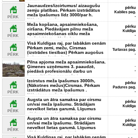
vairāk nekā 25 ga
Jaunaudzes/izcirtumus/ aizaugušu
pērku
zemju platības. Pērkam izstrādātus
Kabiles pag.
meža īpašumus līdz 3000/par h.
-
Nākotnes meža
Meža kopšana, apsaimniekošana,
pērku
ciršana. Piedāvājam pilnu meža
Kuldīga
apsaimniekošanas ciklu meža
-
ipašniekiem. - Meža ko
Visā Kuldīgas raj. par labākām cenām
pērku
Pērkam zemi, mežu, Cirsmas
Turlavas pag.
(izstrādes tiesības) Pērkam augošus
-
kokus un lauku īpaš
Pilna apjoma meža apsaimniekošana.
Ģimenes uzņēmums 3. paaudzē,
-
-
piedāvā profesionālu darbu un
konsultācijas par meža j
Izcirstus meža īpašumus 3000/h,
pērku
(Nākotnes mežus)Cirsmas. Pērkam
Padures pag.
izstrādātus meža īpašumus .
-
Nākotnes meža īpašumu
Augsta un ātra samaksa par cirsmu
pērku
un/vai meža īpašumu. Strādājam
Kuldīga
nevelkot lietas garumā. Līgumus
-
slēdzam korekti un ievē
Augsta un ātra samaksa par cirsmu
pērku
un/vai meža īpašumu. Strādājam
Kuldīga
nevelkot lietas garumā. Līgumus
-
slēdzam korekti un ievē
Visā Kuldīgas raj. par labākām cenām