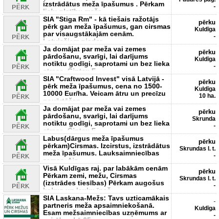
izstrādātus meža īpašumus . Pērkam
-
lielu platību meža
SIA "Stiga Rm" - kā tiešais ražotājs
pērku
pērk gan meža īpašumus, gan cirsmas
Kuldīga
par visaugstākajām cenām.
-
Latviešiem pieder
Ja domājat par meža vai zemes
pērku
pārdošanu, svarīgi, lai darījums
Kuldīga
notiktu godīgi, saprotami un bez lieka
-
stresa. Gintex F
SIA "Craftwood Invest" visā Latvijā -
pērku
pērk meža īpašumus, cena no 1500-
Kuldīga
10000 Eur/ha. Veicam ātru un precīzu
10 ha.
novērtēšan
Ja domājat par meža vai zemes
pērku
pārdošanu, svarīgi, lai darījums
Skrunda
notiktu godīgi, saprotami un bez lieka
-
stresa. Gintex F
Labus(dārgus meža īpašumus
pērku
pērkam)Cirsmas. Izcirstus, izstrādātus
Skrundas l. t.
meža īpašumus. Lauksaimniecības
-
zemes. Aiz
Visā Kuldīgas raj. par labākām cenām
pērku
Pērkam zemi, mežu, Cirsmas
Skrundas l. t.
(izstrādes tiesības) Pērkam augošus
-
kokus un lauku īpaš
SIA Laskana-Mežs: Tavs uzticamākais
-
partneris meža apsaimniekošanā.
Kuldīga
Esam mežsaimniecības uzņēmums ar
-