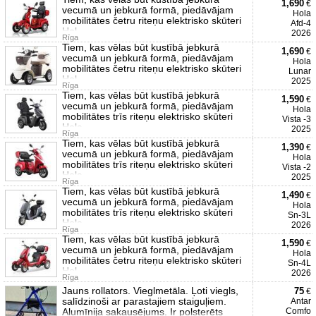
1,690
€
vecumā un jebkurā formā, piedāvājam
Hola
mobilitātes četru riteņu elektrisko skūteri
Afd-4
Hol
2026
Rīga
Tiem, kas vēlas būt kustībā jebkurā
1,690
€
vecumā un jebkurā formā, piedāvājam
Hola
mobilitātes četru riteņu elektrisko skūteri
Lunar
Hol
2025
Rīga
Tiem, kas vēlas būt kustībā jebkurā
1,590
€
vecumā un jebkurā formā, piedāvājam
Hola
mobilitātes trīs riteņu elektrisko skūteri
Vista -3
Hola
2025
Rīga
Tiem, kas vēlas būt kustībā jebkurā
1,390
€
vecumā un jebkurā formā, piedāvājam
Hola
mobilitātes trīs riteņu elektrisko skūteri
Vista -2
Hola
2025
Rīga
Tiem, kas vēlas būt kustībā jebkurā
1,490
€
vecumā un jebkurā formā, piedāvājam
Hola
mobilitātes trīs riteņu elektrisko skūteri
Sn-3L
Hola
2026
Rīga
Tiem, kas vēlas būt kustībā jebkurā
1,590
€
vecumā un jebkurā formā, piedāvājam
Hola
mobilitātes četru riteņu elektrisko skūteri
Sn-4L
Hol
2026
Rīga
Jauns rollators. Vieglmetāla. Ļoti viegls,
75
€
salīdzinoši ar parastajiem staiguļiem.
Antar
Alumīnija sakausējums. Ir polsterēts
Comfo