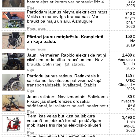
batarejejas ar kuram var nobraukt lidz 4
235
2025
Rīga
Pārdodam jaunus Meyra elektriskos ratus.
740
€
Veikls un manevrīgs braucamais. Var
Meyra
braukt pa māju un āru. Aizmugurē
Ichair
atsperes p
2026
Rīgas rajons
Pārdod jaunu ratiņkrēslu. Komplektā
150
€
arī kāju balsti.
Nz
2019
Rīgas rajons
Jauni. Vermeiren Rapido elektriskie ratiņi
1,480
€
cilvēkiem ar kustību traucējumiem. Nav
Vermeiren
braukti. Četri riteņi, ļoti stabils.
Rapido
2025
Rīga
Pārdodu jaunus ratiņus. Ratiņkrēsls ir
140
€
saliekams. Ievietosies pat vismazākajā
Ortoz
transportalīdzeklī. Kvalitatīvi. Stabils
Otroped +
2026
Rīga
Jauns rollators. Nav izmantots. Saliekams.
80
€
Fiksācijas stāvbremzes drošākai
Invacare
sēdēšanai, lai rollators nejauši neaizripotu
B+B
2024
Rīga
Tiem, kas vēlas būt kustībā jebkurā
1,490
€
vecumā un jebkurā formā, piedāvājam
Hola
mobilitātes trīs riteņu elektrisko skūteri
Afd-3L
Hola
2026
Rīga
Tiem, kas vēlas būt kustībā jebkurā