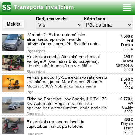
Transports invalīdiem
Darījuma veids:
Kārtošana:
Meklēt
Pārdodu 2, 8tdi ar automātisko
7,500
€
ātrumkārbu aprīkotu invalīdu
Fiat
pārvietošanai paredzētu 6vietīgu auto.
Ducato
Auto aprīkots ar lift
2004
Rīgas rajons
Elektriskais mobilitātes skūteris Rascal
490
€
Vantage X (kvalitatīvs Britu ražojums).
Rascal
Lietots, labā tehniskā un vizuālā s
Vantage X
2020
Rīgas rajons
Veikals pārdod Fy-3L elektrisko ratiņkrēslu
1,560
€
- salokāmu, jaunu Max ātrums: 20 km/h
Fy-3L
Motors: 300W Nobraukums uz viena
2024
Rīga
Tikko no Francijas , Vw Caddy, 1.6 Tdi, 75
6,770
€
Kw. Automāts. Reģistrēts, tehniskā
Vw
apskate bez aizrādījumiem, gada nodoklis
Caddy
2012
Ogre un raj.
800
€
Elektriskais transports invalīdu
Royale
vajadzībām, sīkāk pa telefonu.
Drive
2017
Ogre un raj.