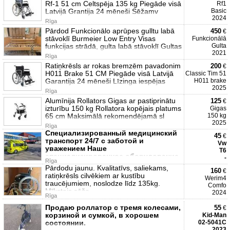
Rf-1 51 cm Celtspēja 135 kg Piegāde visā
Rf1
Latvijā Grantija 24 mēneši Sēžamv
Basic
2024
Rīga
Pārdod Funkcionālo aprūpes gulltu labā
450
€
stāvoklī Burmeier Low Entry Visas
Funkcionālā
funkcijas strādā, gulta labā stāvoklī Gultas
Gulta
2021
Rīga
Ratiņkrēsls ar rokas bremzēm pavadonim
200
€
H011 Brake 51 CM Piegāde visā Latvijā
Classic Tim 51
Garantija 24 mēneši Līzinga iespējas
H011 brake
2025
Rīga
Alumīnija Rollators Gigas ar pastiprinātu
125
€
izturību 150 kg Rollatora kopējais platums
Gigas
65 cm Maksimālā rekomendējamā sl
150 kg
2025
Rīga
Специализированный медицинский
45
€
транспорт 24/7 с заботой и
Vw
уважением Наше
T6
специализированное оборудование
-
Rīga
и опытная ко
Pārdodu jaunu. Kvalitatīvs, saliekams,
160
€
ratiņkrēsls cilvēkiem ar kustību
Werim4
traucējumiem, noslodze līdz 135kg.
Comfo
Mīkstais sēža
2024
Rīga
Продаю роллатор с тремя колесами,
55
€
корзиной и сумкой, в хорошем
Kid-Man
состоянии.
02-5041C
2023