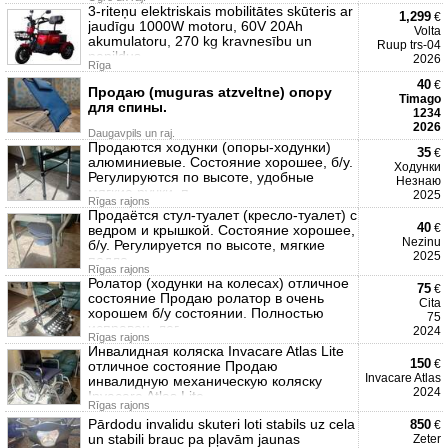
3-riteņu elektriskais mobilitātes skūteris ar
1,299
€
jaudīgu 1000W motoru, 60V 20Ah
Volta
akumulatoru, 270 kg kravnesību un
Ruup trs-04
papildus
2026
Rīga
40
€
Продаю (muguras atzveltne) опору
Timago
для спины.
1234
2026
Daugavpils un raj.
Продаются ходунки (опоры-ходунки)
35
€
алюминиевые. Состояние хорошее, б/у.
Ходунки
Регулируются по высоте, удобные
Незнаю
мягкие ручки, п
2025
Rīgas rajons
Продаётся стул-туалет (кресло-туалет) с
40
€
ведром и крышкой. Состояние хорошее,
Nezinu
б/у. Регулируется по высоте, мягкие
2025
подло
Rīgas rajons
Ролатор (ходунки на колесах) отличное
75
€
состояние Продаю ролатор в очень
Cita
хорошем б/у состоянии. Полностью
75
исправен, лег
2024
Rīgas rajons
Инвалидная коляска Invacare Atlas Lite
150
€
отличное состояние Продаю
Invacare Atlas
инвалидную механическую коляску
2024
Invacare Atlas Lite.
Rīgas rajons
Pārdodu invalidu skuteri loti stabils uz cela
850
€
un stabili brauc pa pļavām jaunas
Zeter