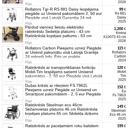
2026
Rīga
Rollators Tgr-R RS 881 Daisy Iespējama
99
€
piegāde uz Unisend pakomātiem 2, 50 eur
Rs 881
Piegāde visā Latvijā Garantija 24 mē
Daisy
2025
Rīga
Pārdod vienreiz lietotu elektrisko
1,200
€
ratiņkrēslu Sedekļa platums - 43 cm
Kmina
Ratiņkrēsla kopējais paltums - 63 cm
K10075 43 cm
Sēdekla
2026
Rīga
Rollators Carbon Pieejams uzreiz Piegāde
115
€
ar Uisend pakomātu visā Latvijā Grantija
Rollators
24 mēneši Info: Ērts un praktis
Carbon
2024
Rīga
Ratiņkrēsls ar transportēšanas funkciju
120
€
Mobil-Tim Iespējams saņemt Unisend
Mobil
pakomātos - 2, 50 eur Piegāde visā Latvijā
Tim
2025
Rīga
Dušas krēsls ar riteņiem FS 7962L
152
€
Pieejams uzreiz Piegāde uz Unisend un
Eu
Smartpost pakomātiem - 2, 5 eur Piegāde
Fs 7962l
visā
2025
Rīga
Ratiņkrēsls Steelman eco 46cm
149
€
Sēžamvietas platums 46 cm Ratiņkrēsla
Steelman
kopējais platums 65 cm Sēdekļa dziļums
Eco 46 cm
41 cm
2025
Rīga
Ratiņkrēsls ar paceļamiem roku balstiem
199
€