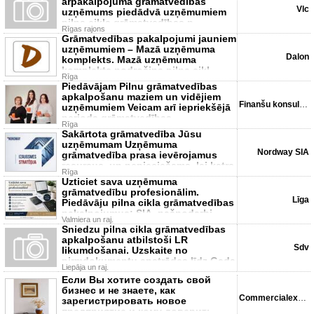
ārpakalpojuma grāmatvedības
Vlc
uzņēmums piedādvā uzņēmumiem
pilna cikla grāmatvedības p
Rīgas rajons
Grāmatvedības pakalpojumi jauniem
uzņēmumiem – Mazā uzņēmuma
Dalon
komplekts. Mazā uzņēmuma
komplekts nodrošina pilna cikl
Rīga
Piedāvājam Pilnu grāmatvedības
apkalpošanu maziem un vidējiem
Finanšu konsultants SIA
uzņēmumiem Veicam arī iepriekšējā
perioda grāmatvedības
Rīga
Sakārtota grāmatvedība Jūsu
uzņēmumam Uzņēmuma
Nordway SIA
grāmatvedība prasa ievērojamus
resursus, un nepieciešams, lai katrs
Rīga
da
Uzticiet sava uzņēmuma
grāmatvedību profesionālim.
Līga
Piedāvāju pilna cikla grāmatvedības
pakalpojumus: SIA, pašnodarbi
Valmiera un raj.
Sniedzu pilna cikla grāmatvedības
apkalpošanu atbilstoši LR
Sdv
likumdošanai. Uzskaite no
pirmdokumentu apstrādes līdz Gada
Liepāja un raj.
Если Вы хотите создать свой
бизнес и не знаете, как
Commercialexperts. Lv
зарегистрировать новое
предприятие и кому доверить