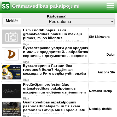
Grāmatvedības pakalpojumi
Kārtošana:
Meklēt
Esmu nodibinājusi savu
grāmatvedības praksi un meklēju
SIA Līdzsvara punkts
pirmos, mīļos klientus.
Grāmatvedība pašnodarbinātajiem,
Rīga
maza
Бухгалтерские услуги для средних
и малых предприятий. - обработка
Dalon
первичных документов; - ведение
операций по учету
Rīga
Бухгалтерия в Латвии без
головной боли? Надёжная
Ancona SIA
команда в Риге ведём учёт, сдаём
отчётность, оптимизируем налоги.
Rīga
Piedāvājam profesionālus
grāmatvedības pakalpojumus
Newland Group, SIA
mazajiem un vidējiem uzņēmumiem
visā Latvijā. Pilna cikla grāma
Rīga
Grāmatvedības ārpakalpojumi
pašnodarbinātajiem un fiziskām
Nodokļu drošības centrs
personām Latvijā Mūsu speciālistu
komanda jūsu vietā: - s
Rīga