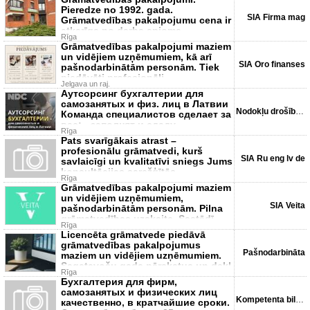
Pieredze no 1992. gada.
SIA Firma mag
Grāmatvedības pakalpojumu cena ir
atkarīga no darba apjoma.
Rīga
Grāmatved
Grāmatvedības pakalpojumi maziem
un vidējiem uzņēmumiem, kā arī
SIA Oro finanses
pašnodarbinātām personām. Tiek
piedāvāti profesionāli
Jelgava un raj.
Аутсорсинг бухгалтерии для
самозанятых и физ. лиц в Латвии
Nodokļu drošības centrs
Команда специалистов сделает за
вас: - заполнят и сдаду
Rīga
Pats svarīgākais atrast –
profesionālu grāmatvedi, kurš
SIA Ru eng lv de
savlaicīgi un kvalitatīvi sniegs Jums
konsultācijas sarežģītās,
Rīga
Grāmatvedības pakalpojumi maziem
un vidējiem uzņēmumiem,
SIA Veita
pašnodarbinātām personām. Pilna
grāmatvedības uzskaite. Sastādī
Rīga
Licencēta grāmatvede piedāvā
grāmatvedības pakalpojumus
Pašnodarbināta
maziem un vidējiem uzņēmumiem.
Sagatavošu gada pārskatus un dekl
Rīga
Бухгалтерия для фирм,
самозанятых и физических лиц
Kompetenta bilancspējig...
качественно, в кратчайшие сроки.