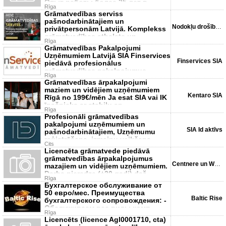
Опыт работы более 25 лет в
Rīga
разных сф
Grāmatvedības serviss
pašnodarbinātajiem un
Nodokļu drošības centrs
privātpersonām Latvijā. Komplekss
grāmatvedības atbalsts un
Rīga
profesionāla
Grāmatvedības Pakalpojumi
Uzņēmumiem Latvijā SIA Finservices
Finservices SIA
piedāvā profesionālus
grāmatvedības pakalpojumus
Rīga
uzņēmum
Grāmatvedības ārpakalpojumi
maziem un vidējiem uzņēmumiem
Kentaro SIA
Rīgā no 199€/mēn Ja esat SIA vai IK
īpašnieks ar stabilu ap
Rīga
Profesionāli grāmatvedības
pakalpojumi uzņēmumiem un
SIA Id aktīvs
pašnodarbinātajiem, Uzņēmumu
reģistrēšana, izmaiņu veikšana,
Cits
Iepirk
Licencēta grāmatvede piedāvā
grāmatvedības ārpakalpojumus
Centnere un Wolf SIA
mazajiem un vidējiem uzņēmumiem.
Darba pieredze (+20 gadi) daž
Rīga
Бухгалтерское обслуживание от
50 евро/мес. Преимущества
Baltic Rise
бухгалтерского сопровождения: -
Обслуживаем все виды комп
Rīga
Licencēts (licence Agl0001710, cta)