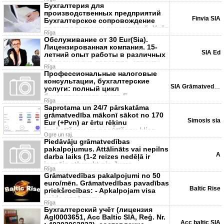
Бухгалтерия для
производственных предприятий
Finvia SIA
Бухгалтерское сопровождение
производственных компаний. Учёт
Rīga
затрат, от
Обслуживание от 30 Eur(Sia).
Лицензированная компания. 15-
SIA Ed
летний опыт работы в различных
сферах услуг, торговле, строите
Rīga
Профессиональные налоговые
консультации, бухгалтерские
SIA Grāmatvedība
услуги: полный цикл
бухгалтерского учета Е-
Rīga
коммерция (режим OSS),
Saprotama un 24/7 pārskatāma
grāmatvedība mākonī sākot no 170
Simosis sia
Eur (+Pvn) ar ērtu rēķinu
izrakstīšanu un nosūtīšanu klien
Ogre un raj.
Piedāvāju grāmatvedības
pakalpojumus. Attālināts vai nepilns
A
darba laiks (1-2 reizes nedēļā ir
iespēja atbraukt pie Jums
Rīga
Grāmatvedības pakalpojumi no 50
euro/mēn. Grāmatvedības pavadības
Baltic Rise
priekšrocības: - Apkalpojam visa
veida uzņēmumu
Rīga
Бухгалтерский учёт (лицензия
Agl0003651, Acc Baltic SIA, Reģ. Nr.
Acc baltic SIA