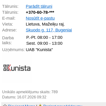
Tālrunis:
Parādīt tālruni
Tālrunis:
+370-
60-78-***
E-mail:
Nosūtīt e-pastu
Vieta:
Lietuva, Mažeiķu raj.
Adrese:
Skuodo g. 117, Bugeniai
P.-Pt.
08:00 - 17:00
Darba
laiks:
Sest.
09:00 - 13:00
Uzņēmums:
UAB "Kunista"
Unikālo apmeklējumu skaits:
789
Datums: 16.07.2026 09:32