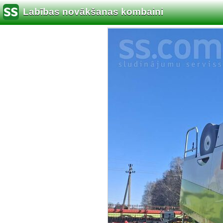
Labības novākšanas kombaini