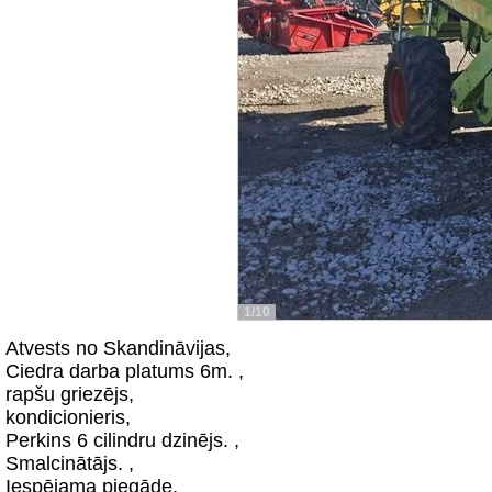
1/10
Atvests no Skandināvijas,
Ciedra darba platums 6m. ,
rapšu griezējs,
kondicionieris,
Perkins 6 cilindru dzinējs. ,
Smalcinātājs. ,
Iespējama piegāde.