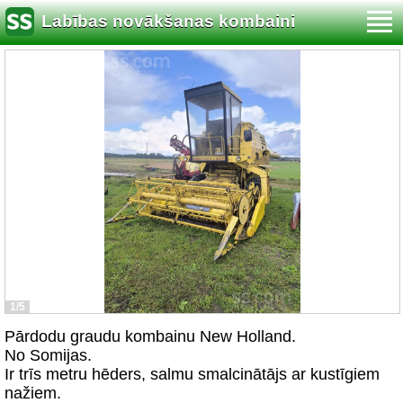
Labības novākšanas kombaini
1/5
Pārdodu graudu kombainu New Holland.
No Somijas.
Ir trīs metru hēders, salmu smalcinātājs ar kustīgiem
nažiem.