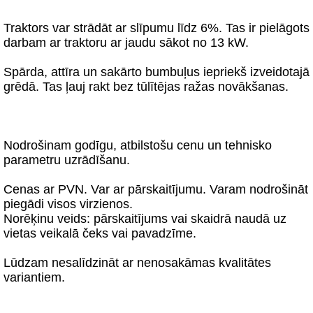
Traktors var strādāt ar slīpumu līdz 6%. Tas ir pielāgots
darbam ar traktoru ar jaudu sākot no 13 kW.
Spārda, attīra un sakārto bumbuļus iepriekš izveidotajā
grēdā. Tas ļauj rakt bez tūlītējas ražas novākšanas.
Nodrošinam godīgu, atbilstošu cenu un tehnisko
parametru uzrādīšanu.
Cenas ar PVN. Var ar pārskaitījumu. Varam nodrošināt
piegādi visos virzienos.
Norēķinu veids: pārskaitījums vai skaidrā naudā uz
vietas veikalā čeks vai pavadzīme.
Lūdzam nesalīdzināt ar nenosakāmas kvalitātes
variantiem.