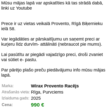
Mūsu mājas lapā var apskatīties kā tas strādā dabā,
linki uz Youtube
Prece ir uz vietas veikalā Provento, Rīgā Biķernieku
ielā 58.
Var iegādāties ar pārskaitījumu un saņemt preci ar
kurjeru līdz durvīm- attālināti (nebraucot pie mums).
Lai pasūtītu ar piegādi vajadzīgo preci, droši zvaniet
vai sūtiet e- pastu.
Par pārējo plašo preču piedāvājumu info mūsu mājas
lapā.
Wirax Provento Racējs
Marka:
Rīga, Purvciems
Atrašanās vieta:
2025
Izlaiduma gads:
990 €
Cena: