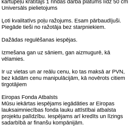
kartupeļu kratītājs 1 rindas darba platums līdz 50 cm
Universāls pielietojums
Ļoti kvalitatīvs poļu ražojums. Esam pārbaudījuši.
Piegāde tieši no ražotāja bez starpniekiem.
Dažādas regulēšanas iespējas.
Izmešana gan uz sāniem, gan aizmugurē, kā
vēlamies.
Ir uz vietas un ar reālu cenu, ko tas maksā ar PVN,
bez kādām cenu manipulācijām, kā novērots citiem
tirgotājiem
Eiropas Fonda Atbalsts
Mūsu iekārtas iespējams iegādāties ar Eiropas
lauksaimniecības fonda lauku attīstībai atbalsta
projektu palīdzību. Iespējams arī kredīts un līzings
sadarbībā ar finanšu kompānijām.