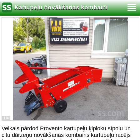
Kartupeļu novākšanas kombaini
1/4
Veikals pārdod Provento kartupeļu ķiploku sīpolu un
citu dārzeņu novākšanas kombains kartupeļu racējs