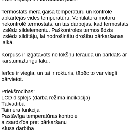
Termostats mēra gaisa temperatūru un kontrolē
apkārtējās vides temperatūru. Ventilatora motoru
nekontrolē termostats, un tas darbojas, kad termostats
izslēdz sildelementu. Paškontroles termoslēdzis
izslēdz sildītāju, lai nodrošinātu drošību pārkaršanas
laikā.
Korpuss ir izgatavots no lokšņu tērauda un pārklāts ar
karstumizturīgu laku.
Ierīce ir viegla, un tai ir rokturis, tāpēc to var viegli
pārvietot.
Priekšrocības:
LCD displejs (darba režīma indikācija)
Tālvadība
Taimera funkcija
Pastāvīga temperatūras kontrole
aizsardzība pret pārkaršanu
Klusa darbība