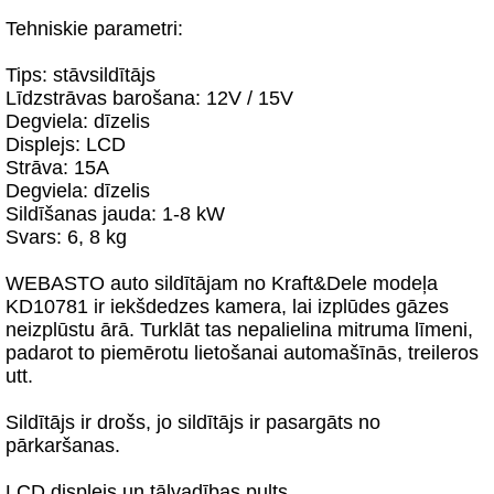
Tehniskie parametri:
Tips: stāvsildītājs
Līdzstrāvas barošana: 12V / 15V
Degviela: dīzelis
Displejs: LCD
Strāva: 15A
Degviela: dīzelis
Sildīšanas jauda: 1-8 kW
Svars: 6, 8 kg
WEBASTO auto sildītājam no Kraft&Dele modeļa
KD10781 ir iekšdedzes kamera, lai izplūdes gāzes
neizplūstu ārā. Turklāt tas nepalielina mitruma līmeni,
padarot to piemērotu lietošanai automašīnās, treileros
utt.
Sildītājs ir drošs, jo sildītājs ir pasargāts no
pārkaršanas.
LCD displejs un tālvadības pults.