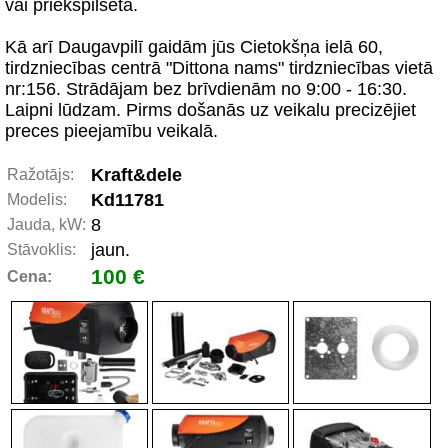
vai priekšpilsētā.
Kā arī Daugavpilī gaidām jūs Cietokšņa ielā 60,
tirdzniecības centrā "Dittona nams" tirdzniecības vietā
nr:156. Strādājam bez brīvdienām no 9:00 - 16:30.
Laipni lūdzam. Pirms došanās uz veikalu precizējiet
preces pieejamību veikalā.
Kraft&dele
Ražotājs:
Kd11781
Modelis:
8
Jauda, kW:
jaun.
Stāvoklis:
100 €
Cena: