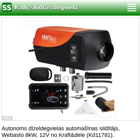
Katli, šķidrās degvielā
1/10
Autonoms dīzeldegvielas automašīnas sildītājs,
Webasto 8kW, 12V no Kraft&dele (Kd11781).