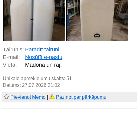
Tālrunis:
Parādīt tālruni
E-mail:
Nosūtīt e-pastu
Vieta:
Madona un raj.
Unikālo apmeklējumu skaits:
51
Datums: 27.07.2026 21:02
Pievienot Memo
|
Paziņot par pārkāpumu