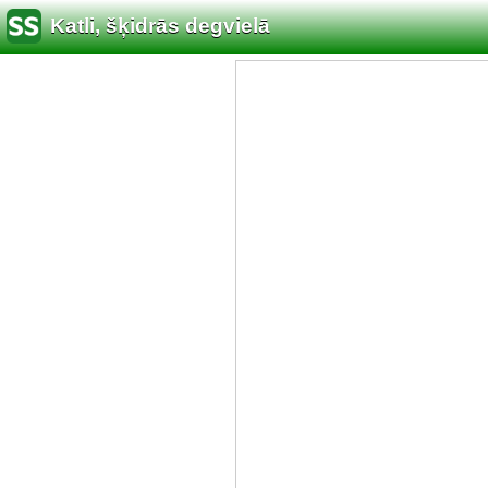
Katli, šķidrās degvielā