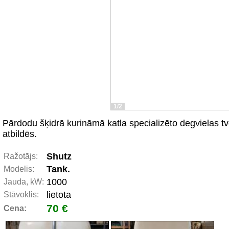
1/2
Pārdodu šķidrā kurināmā katla specializēto degvielas tve
atbildēs.
Shutz
Ražotājs:
Tank.
Modelis:
1000
Jauda, kW:
lietota
Stāvoklis:
70 €
Cena: