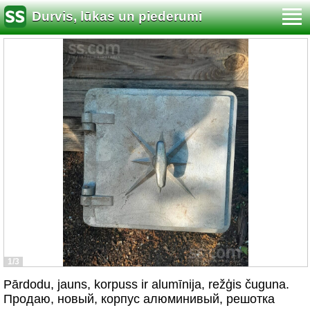
Durvis, lūkas un piederumi
1/3
Pārdodu, jauns, korpuss ir alumīnija, režģis čuguna.
Продаю, новый, корпус алюминивый, решотка