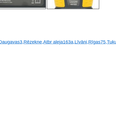
augavas3,Rēzekne,Atbr aleja163a,Līvāni,Rīgas75,Tuk