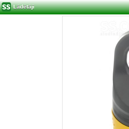
Lādētāji