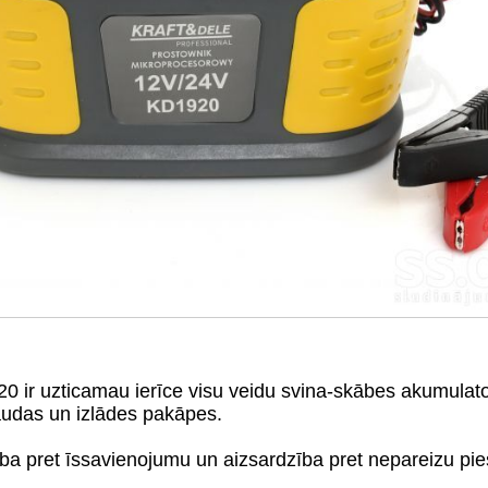
 ir uzticamau ierīce visu veidu svina-skābes akumulat
jaudas un izlādes pakāpes.
dzība pret īssavienojumu un aizsardzība pret nepareizu pi