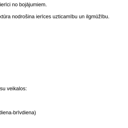
 ierīci no bojājumiem.
uktūra nodrošina ierīces uzticamību un ilgmūžību.
su veikalos:
diena-brīvdiena)