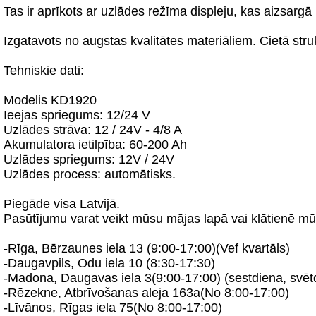
Tas ir aprīkots ar uzlādes režīma displeju, kas aizsargā
Izgatavots no augstas kvalitātes materiāliem. Cietā str
Tehniskie dati:
Modelis KD1920
Ieejas spriegums: 12/24 V
Uzlādes strāva: 12 / 24V - 4/8 A
Akumulatora ietilpība: 60-200 Ah
Uzlādes spriegums: 12V / 24V
Uzlādes process: automātisks.
Piegāde visa Latvijā.
Pasūtījumu varat veikt mūsu mājas lapā vai klātienē mū
-Rīga, Bērzaunes iela 13 (9:00-17:00)(Vef kvartāls)
-Daugavpils, Odu iela 10 (8:30-17:30)
-Madona, Daugavas iela 3(9:00-17:00) (sestdiena, svēt
-Rēzekne, Atbrīvošanas aleja 163a(No 8:00-17:00)
-Līvānos, Rīgas iela 75(No 8:00-17:00)