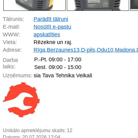
Tālrunis:
Parādīt tālruni
E-mail:
Nosūtīt e-pastu
WWW:
apskatīties
Vieta:
Rēzekne un raj.
Adrese:
Rīga,Berzaunes13,D-pils,Odu10,Madona,D
P.-Pt.
09:00 - 17:00
Darba
laiks:
Sest.
09:00 - 15:00
Uzņēmums:
sia Tava Tehnika Veikali
Unikālo apmeklējumu skaits:
12
Datums: 20.07.2026 12:04