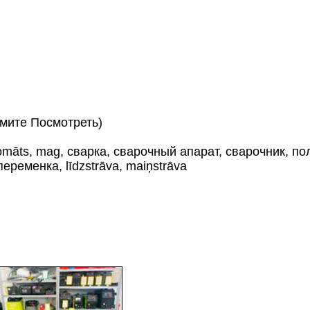
мите Посмотреть)
omāts, mag, сварка, сварочный апарат, сварочник, пол
еременка, līdzstrāva, maiņstrāva