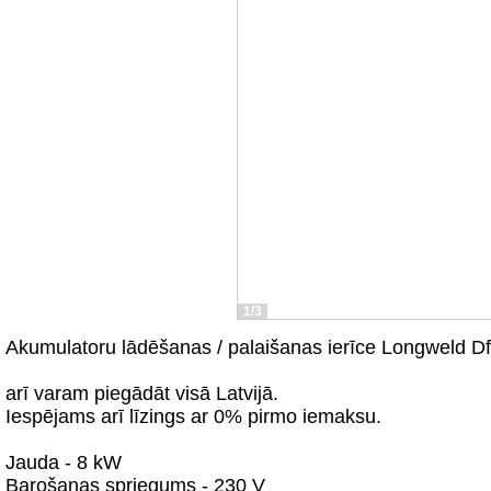
1/3
Akumulatoru lādēšanas / palaišanas ierīce Longweld D
arī varam piegādāt visā Latvijā.
Iespējams arī līzings ar 0% pirmo iemaksu.
Jauda - 8 kW
Barošanas spriegums - 230 V