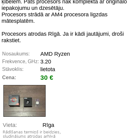
ķibelēm. Pats procesors nāk komplektā ar oriģinālo
iepakojumu un dzesētāju.
Procesors strādā ar AM4 procesora ligzdas
mātesplatēm.
Procesors atrodas Rīgā. Ja ir kādi jautājumi, droši
rakstiet.
AMD Ryzen
Nosaukums:
3.20
Frekvence, GHz:
lietota
Stāvoklis:
30 €
Cena:
Vieta:
Rīga