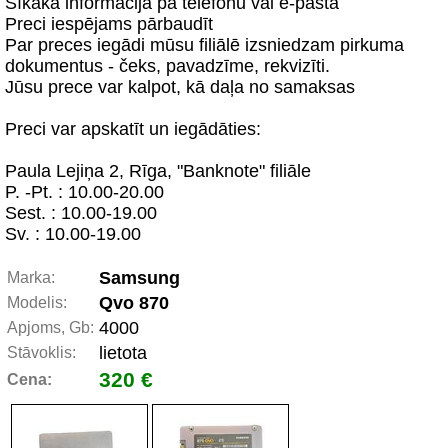
Sīkāka informācija pa telefonu vai e-pastā
Preci iespējams pārbaudīt
Par preces iegādi mūsu filiālē izsniedzam pirkuma
dokumentus - čeks, pavadzīme, rekvizīti.
Jūsu prece var kalpot, kā daļa no samaksas
Preci var apskatīt un iegādāties:
Paula Lejiņa 2, Rīga, "Banknote" filiāle
P. -Pt. : 10.00-20.00
Sest. : 10.00-19.00
Sv. : 10.00-19.00
Samsung
Marka:
Qvo 870
Modelis:
4000
Apjoms, Gb:
lietota
Stāvoklis:
320 €
Cena: