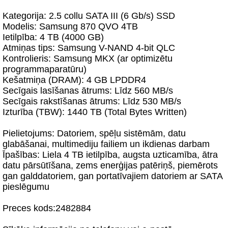
Kategorija: 2.5 collu SATA III (6 Gb/s) SSD
Modelis: Samsung 870 QVO 4TB
Ietilpība: 4 TB (4000 GB)
Atmiņas tips: Samsung V-NAND 4-bit QLC
Kontrolieris: Samsung MKX (ar optimizētu
programmaparatūru)
Kešatmiņa (DRAM): 4 GB LPDDR4
Secīgais lasīšanas ātrums: Līdz 560 MB/s
Secīgais rakstīšanas ātrums: Līdz 530 MB/s
Izturība (TBW): 1440 TB (Total Bytes Written)
Pielietojums: Datoriem, spēļu sistēmām, datu
glabāšanai, multimediju failiem un ikdienas darbam
Īpašības: Liela 4 TB ietilpība, augsta uzticamība, ātra
datu pārsūtīšana, zems enerģijas patēriņš, piemērots
gan galddatoriem, gan portatīvajiem datoriem ar SATA
pieslēgumu
Preces kods:2482884