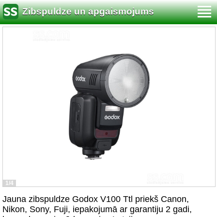
Zibspuldze un apgaismojums
1/4
Jauna zibspuldze Godox V100 Ttl priekš Canon,
Nikon, Sony, Fuji, iepakojumā ar garantiju 2 gadi,