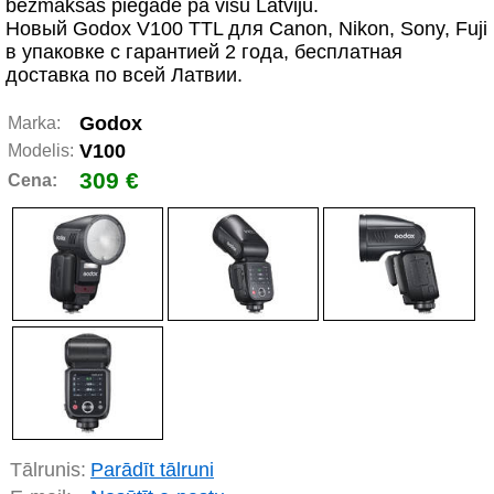
bezmaksas piegāde pa visu Latviju.
Новый Godox V100 TTL для Canon, Nikon, Sony, Fuji
в упаковкe с гарантией 2 гoда, беcплатная
доставка по всей Латвии.
Godox
Marka:
V100
Modelis:
309 €
Cena:
Tālrunis:
Parādīt tālruni