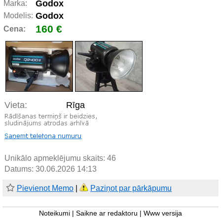
Godox
Marka:
Godox
Modelis:
160 €
Cena:
Vieta:
Rīga
Unikālo apmeklējumu skaits:
46
Datums: 30.06.2026 14:13
Pievienot Memo
|
Paziņot par pārkāpumu
Noteikumi
|
Saikne ar redaktoru
|
Www versija