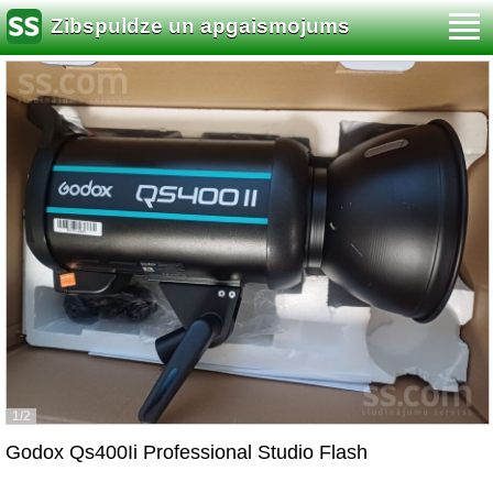
Zibspuldze un apgaismojums
1/2
Godox Qs400Ii Professional Studio Flash