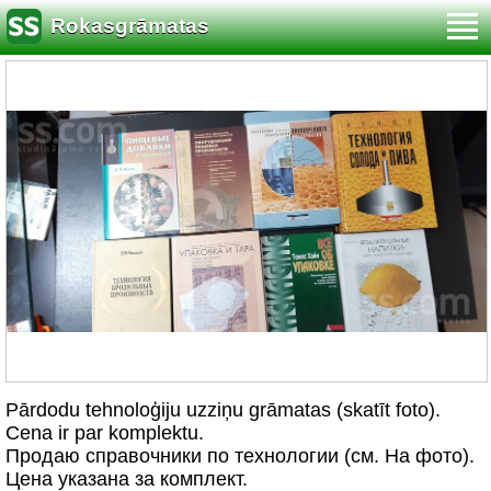
Rokasgrāmatas
Pārdodu tehnoloģiju uzziņu grāmatas (skatīt foto).
Cena ir par komplektu.
Продаю справочники по технологии (см. На фото).
Цена указана за комплект.