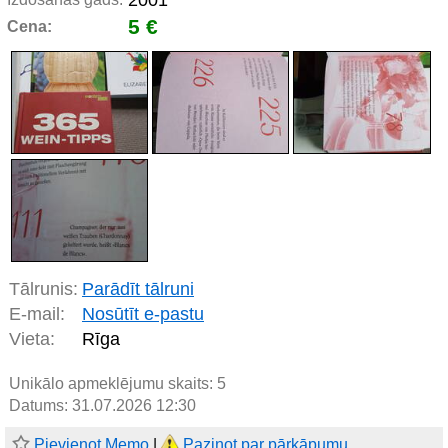
2001
5 €
Cena:
Tālrunis:
Parādīt tālruni
E-mail:
Nosūtīt e-pastu
Vieta:
Rīga
Unikālo apmeklējumu skaits:
5
Datums: 31.07.2026 12:30
Pievienot Memo
|
Paziņot par pārkāpumu