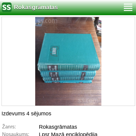
Rokasgrāmatas
Izdevums 4 sējumos
Rokasgrāmatas
Žanrs:
Lpsr Mazā enciklopēdija
Nosaukums: