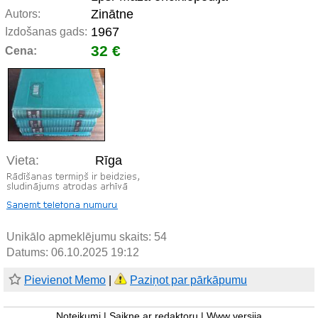
Zinātne
Autors:
1967
Izdošanas gads:
32 €
Cena:
Vieta:
Rīga
Unikālo apmeklējumu skaits:
54
Datums: 06.10.2025 19:12
Pievienot Memo
|
Paziņot par pārkāpumu
Noteikumi
|
Saikne ar redaktoru
|
Www versija