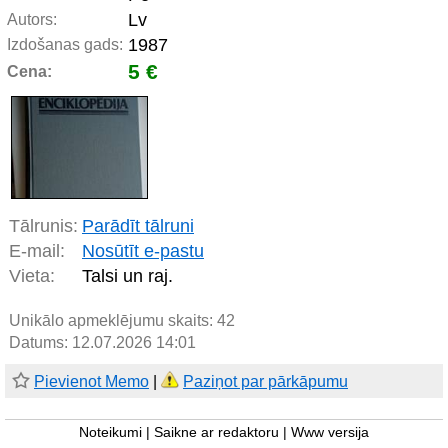
Lv
Autors:
1987
Izdošanas gads:
5 €
Cena:
Tālrunis:
Parādīt tālruni
E-mail:
Nosūtīt e-pastu
Vieta:
Talsi un raj.
Unikālo apmeklējumu skaits:
42
Datums: 12.07.2026 14:01
Pievienot Memo
|
Paziņot par pārkāpumu
Noteikumi
|
Saikne ar redaktoru
|
Www versija