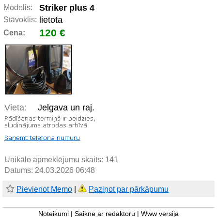
Striker plus 4
Modelis:
lietota
Stāvoklis:
120 €
Cena:
Vieta:
Jelgava un raj.
Unikālo apmeklējumu skaits:
141
Datums: 24.03.2026 06:48
Pievienot Memo
|
Paziņot par pārkāpumu
Noteikumi
|
Saikne ar redaktoru
|
Www versija