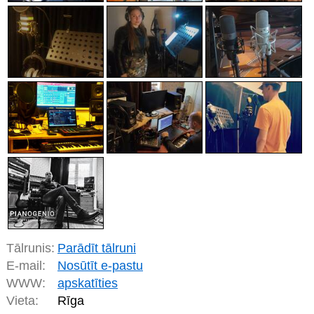
Tālrunis:
Parādīt tālruni
E-mail:
Nosūtīt e-pastu
WWW:
apskatīties
Vieta:
Rīga