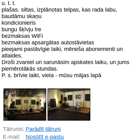
u. t. t.
plašas, siltas, izplānotas telpas, kas rada labu,
baudāmu skaņu
kondicionieris
bungu šķīvju īre
bezmaksas WiFi
bezmaksas apsargātas autostāvietas
pieejami pastāvīgie laiki, mēneša abonementi un
atlaides.
Droši zvaniet un sarunāsim apskates laiku, un jums
piemērotākās stundas.
P. s. brīvie laiki, vieta - mūsu mājas lapā
Tālrunis:
Parādīt tālruni
E-mail:
Nosūtīt e-pastu