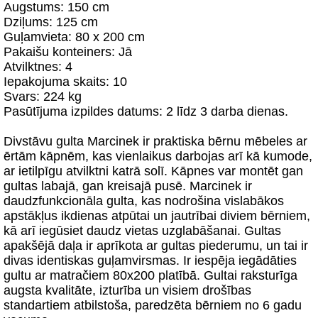
Augstums: 150 cm
Dziļums: 125 cm
Guļamvieta: 80 x 200 cm
Pakaišu konteiners: Jā
Atvilktnes: 4
Iepakojuma skaits: 10
Svars: 224 kg
Pasūtījuma izpildes datums: 2 līdz 3 darba dienas.
Divstāvu gulta Marcinek ir praktiska bērnu mēbeles ar
ērtām kāpnēm, kas vienlaikus darbojas arī kā kumode,
ar ietilpīgu atvilktni katrā solī. Kāpnes var montēt gan
gultas labajā, gan kreisajā pusē. Marcinek ir
daudzfunkcionāla gulta, kas nodrošina vislabākos
apstākļus ikdienas atpūtai un jautrībai diviem bērniem,
kā arī iegūsiet daudz vietas uzglabāšanai. Gultas
apakšējā daļa ir aprīkota ar gultas piederumu, un tai ir
divas identiskas guļamvirsmas. Ir iespēja iegādāties
gultu ar matračiem 80x200 platībā. Gultai raksturīga
augsta kvalitāte, izturība un visiem drošības
standartiem atbilstoša, paredzēta bērniem no 6 gadu