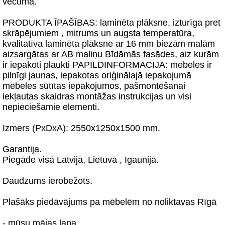
vecuma.
PRODUKTA ĪPAŠĪBAS: laminēta plāksne, izturīga pret
skrāpējumiem , mitrums un augsta temperatūra,
kvalitatīva laminēta plāksne ar 16 mm biezām malām
aizsargātas ar AB maliņu Bīdāmās fasādes, aiz kurām
ir iepakoti plaukti PAPILDINFORMĀCIJA: mēbeles ir
pilnīgi jaunas, iepakotas oriģinālajā iepakojumā
mēbeles sūtītas iepakojumos, pašmontēšanai
iekļautas skaidras montāžas instrukcijas un visi
nepieciešamie elementi.
Izmers (PxDxA): 2550x1250x1500 mm.
Garantija.
Piegāde visā Latvijā, Lietuvā , Igaunijā.
Daudzums ierobežots.
Plašāks piedāvājums pa mēbelēm no noliktavas Rīgā
- mūsu mājas lapa.