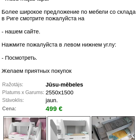
Более широкое предложение по мебели со склада
в Риге смотрите пожалуйста на
- нашем сайте.
Нажмите пожалуйста в левом нижнем углу:
- Посмотреть.
Желаем приятных покупок
Jūsu-mēbeles
Ražotājs:
2550x1500
Platums x Garums:
jaun.
Stāvoklis:
499 €
Cena: