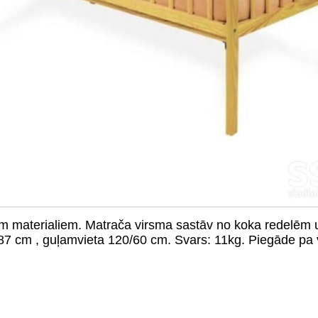
em materialiem. Matrača virsma sastāv no koka redelēm u
5/87 cm , guļamvieta 120/60 cm. Svars: 11kg. Piegāde pa v