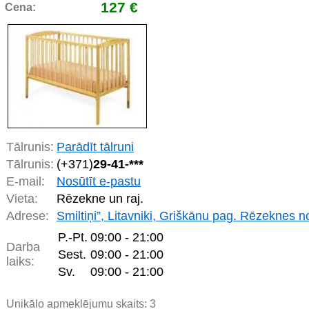
127 €
Cena:
Tālrunis:
Parādīt tālruni
Tālrunis:
(+371)
29-41-***
E-mail:
Nosūtīt e-pastu
Vieta:
Rēzekne un raj.
Adrese:
Smiltiņi”, Litavniki, Griškānu pag. Rēzeknes no
P.-Pt.
09:00 - 21:00
Darba
Sest.
09:00 - 21:00
laiks:
Sv.
09:00 - 21:00
Unikālo apmeklējumu skaits:
3