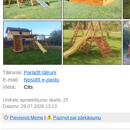
Tālrunis:
Parādīt tālruni
E-mail:
Nosūtīt e-pastu
Vieta:
Cits
Unikālo apmeklējumu skaits:
25
Datums: 29.07.2026 13:13
Pievienot Memo
|
Paziņot par pārkāpumu