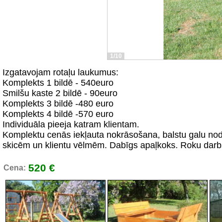
1/10
Izgatavojam rotaļu laukumus:
Komplekts 1 bildē - 540euro
Smilšu kaste 2 bildē - 90euro
Komplekts 3 bildē -480 euro
Komplekts 4 bildē -570 euro
Individuāla pieeja katram klientam.
Komplektu cenās iekļauta nokrāsošana, balstu galu nod
skicēm un klientu vēlmēm. Dabīgs apaļkoks. Roku darbs.
520 €
Cena: