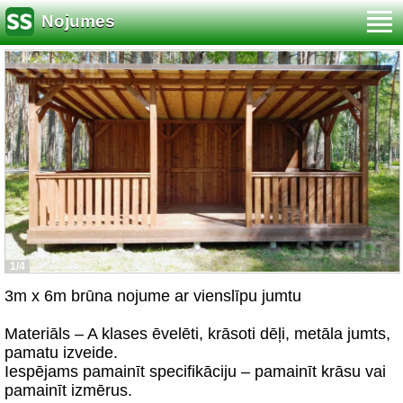
Nojumes
1/4
3m x 6m brūna nojume ar vienslīpu jumtu
Materiāls – A klases ēvelēti, krāsoti dēļi, metāla jumts,
pamatu izveide.
Iespējams pamainīt specifikāciju – pamainīt krāsu vai
pamainīt izmērus.