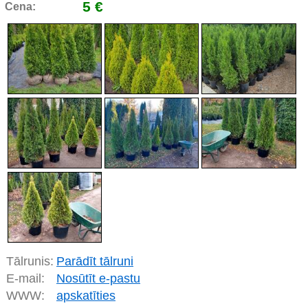
5 €
Cena:
Tālrunis:
Parādīt tālruni
E-mail:
Nosūtīt e-pastu
WWW:
apskatīties