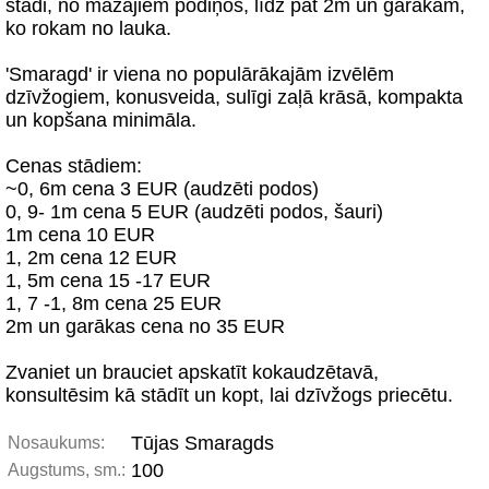
stādi, no mazajiem podiņos, līdz pat 2m un garākām,
ko rokam no lauka.
'Smaragd' ir viena no populārākajām izvēlēm
dzīvžogiem, konusveida, sulīgi zaļā krāsā, kompakta
un kopšana minimāla.
Cenas stādiem:
~0, 6m cena 3 EUR (audzēti podos)
0, 9- 1m cena 5 EUR (audzēti podos, šauri)
1m cena 10 EUR
1, 2m cena 12 EUR
1, 5m cena 15 -17 EUR
1, 7 -1, 8m cena 25 EUR
2m un garākas cena no 35 EUR
Zvaniet un brauciet apskatīt kokaudzētavā,
konsultēsim kā stādīt un kopt, lai dzīvžogs priecētu.
Tūjas Smaragds
Nosaukums:
100
Augstums, sm.: