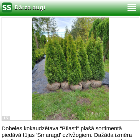
Dārza augi
1/7
Dobeles kokaudzētava "Bīlasti" plašā sortimentā
piedāvā tūjas 'Smaragd' dzīvžogiem. Dažāda izmēra