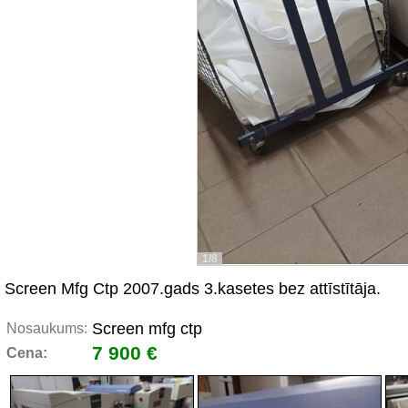
1/8
Screen Mfg Ctp 2007.gads 3.kasetes bez attīstītāja.
Screen mfg ctp
Nosaukums:
7 900 €
Cena: