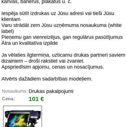
kanvas, banerus, plakātus u. c.
Iespēja sūtīt izdrukas uz Jūsu adresi vai tieši Jūsu
klientam
Varu strādāt zem Jūsu uzņēmuma nosaukuma (white
label)
Pieņemu gan vienreizējus, gan regulārus pasūtījumus
Ātra un kvalitatīva izpilde
Ja vēlaties ilgtermiņa, uzticamu drukas partneri saviem
dizainiem – droši rakstiet vai zvaniet.
Apspriedīsim apjomu, cenas un nosacījumus.
Atvērts dažādiem sadarbības modeļiem.
Drukas pakalpojumi
Nosaukums:
101 €
Cena: