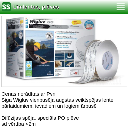
Līmlentes, plēves
Cenas norādītas ar Pvn
Siga Wigluv vienpusēja augstas veiktspējas lente
pārlaidumiem, ievadiem un logiem ārpusē
Difūzijas spēja, speciāla PO plēve
sd vērtība <2m