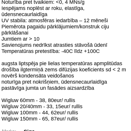
Noturība pret tvaikiem: <0, 4 MNs/g
Iespējams noplēst ar roku, elastīga,
ūdensnecaurlaidīga
UV stabila: atmosfēras iedarbība – 12 mēneši
Piemērota pagaidu pārklājumiem/konstruk ciju
pārklāšanai
Jumtiem ar > 10
Savienojums nedrīkst atrasties stāvošā ūdenī
Temperatūras pretestība: -40C līdz +100C
augsta liptspēja pie lielas temperatūras apmplitūdas
drošība ilgtermiņā zems difūzijas koeficients sd < 2 m
novērš kondensāta veidošanos
noturīga pret nokrišņiem, ūdensnecaurlaidīga
pastāvīga jumta un fasādes aizsardzība
Wigluw 60mm - 38, 80eur/ rullis
Wigluw 20/40mm - 33, 15eur/ rullis
Wigluw 100mm - 44, 62eur/ rullis
Wigluw 150mm - 65, 87eur/ rullis