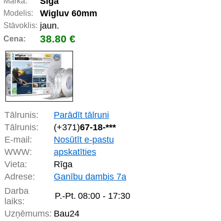
Siga
Marka:
Wigluv 60mm
Modelis:
jaun.
Stāvoklis:
38.80 €
Cena:
Tālrunis:
Parādīt tālruni
Tālrunis:
(+371)
67-18-***
E-mail:
Nosūtīt e-pastu
WWW:
apskatīties
Vieta:
Rīga
Adrese:
Ganību dambis 7a
Darba
P.-Pt.
08:00 - 17:30
laiks:
Uzņēmums:
Bau24