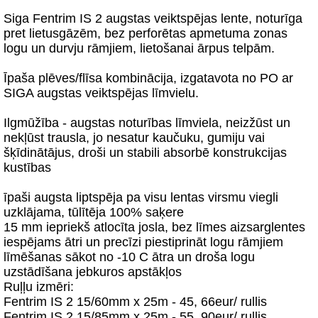
Siga Fentrim IS 2 augstas veiktspējas lente, noturīga
pret lietusgāzēm, bez perforētas apmetuma zonas
logu un durvju rāmjiem, lietošanai ārpus telpām.
Īpaša plēves/flīsa kombinācija, izgatavota no PO ar
SIGA augstas veiktspējas līmvielu.
Ilgmūžība - augstas noturības līmviela, neizžūst un
nekļūst trausla, jo nesatur kaučuku, gumiju vai
šķīdinātājus, droši un stabili absorbē konstrukcijas
kustības
īpaši augsta liptspēja pa visu lentas virsmu viegli
uzklājama, tūlītēja 100% saķere
15 mm iepriekš atlocīta josla, bez līmes aizsarglentes
iespējams ātri un precīzi piestiprināt logu rāmjiem
līmēšanas sākot no -10 C ātra un droša logu
uzstādīšana jebkuros apstākļos
Ruļļu izmēri:
Fentrim IS 2 15/60mm x 25m - 45, 66eur/ rullis
Fentrim IS 2 15/85mm x 25m - 55, 90eur/ rullis