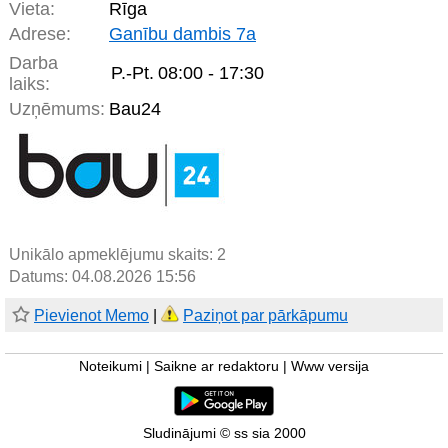
Vieta:
Rīga
Adrese:
Ganību dambis 7a
Darba
P.-Pt.
08:00 - 17:30
laiks:
Uzņēmums:
Bau24
Unikālo apmeklējumu skaits:
2
Datums: 04.08.2026 15:56
Pievienot Memo
|
Paziņot par pārkāpumu
Noteikumi
|
Saikne ar redaktoru
|
Www versija
Sludinājumi © ss sia 2000