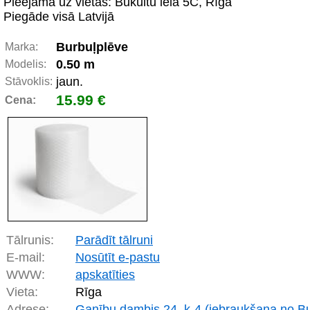
Pieejama uz vietas: Bukultu iela 5C, Rīga
Piegāde visā Latvijā
Burbuļplēve
Marka:
0.50 m
Modelis:
jaun.
Stāvoklis:
15.99 €
Cena:
Tālrunis:
Parādīt tālruni
E-mail:
Nosūtīt e-pastu
WWW:
apskatīties
Vieta:
Rīga
Adrese:
Ganību dambis 24, k-4 (iebraukšana no Bu