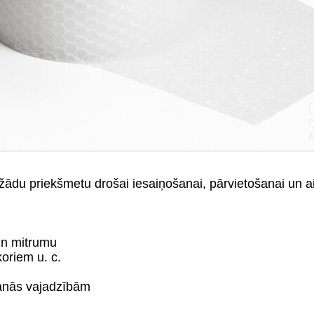
žādu priekšmetu drošai iesaiņošanai, pārvietošanai un ai
un mitrumu
oriem u. c.
šanās vajadzībām