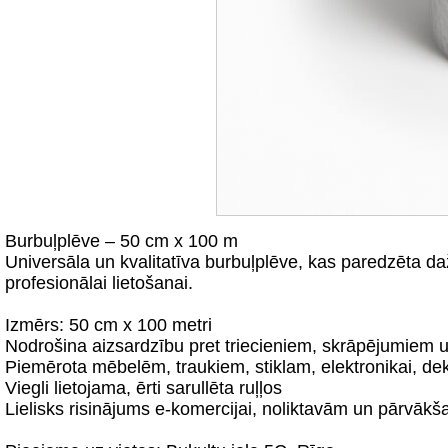
Burbuļplēve – 50 cm x 100 m
Universāla un kvalitatīva burbuļplēve, kas paredzēta da
profesionālai lietošanai.
Izmērs: 50 cm x 100 metri
Nodrošina aizsardzību pret triecieniem, skrāpējumiem 
Piemērota mēbelēm, traukiem, stiklam, elektronikai, dek
Viegli lietojama, ērti sarullēta ruļļos
Lielisks risinājums e-komercijai, noliktavām un pārvāk