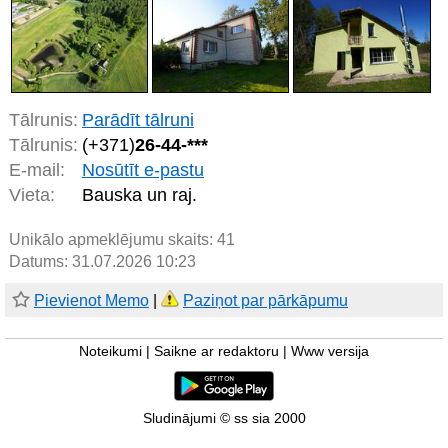
Tālrunis:
Parādīt tālruni
Tālrunis:
(+371)
26-44-***
E-mail:
Nosūtīt e-pastu
Vieta:
Bauska un raj.
Unikālo apmeklējumu skaits:
41
Datums: 31.07.2026 10:23
Pievienot Memo
|
Paziņot par pārkāpumu
Noteikumi
|
Saikne ar redaktoru
|
Www versija
Sludinājumi © ss sia 2000