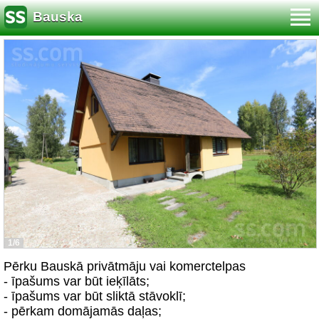
Bauska
1/6
Pērku Bauskā privātmāju vai komerctelpas
- īpašums var būt ieķīlāts;
- īpašums var būt sliktā stāvoklī;
- pērkam domājamās daļas;