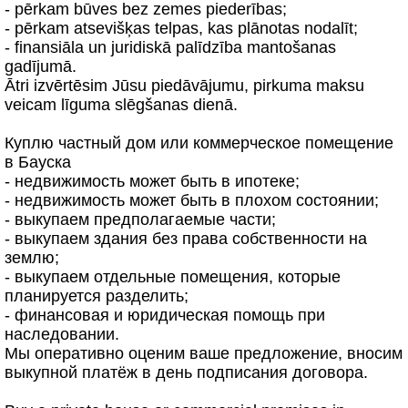
- pērkam būves bez zemes piederības;
- pērkam atsevišķas telpas, kas plānotas nodalīt;
- finansiāla un juridiskā palīdzība mantošanas
gadījumā.
Ātri izvērtēsim Jūsu piedāvājumu, pirkuma maksu
veicam līguma slēgšanas dienā.
Куплю частный дом или коммерческое помещение
в Бауска
- недвижимость может быть в ипотеке;
- недвижимость может быть в плохом состоянии;
- выкупаем предполагаемые части;
- выкупаем здания без права собственности на
землю;
- выкупаем отдельные помещения, которые
планируется разделить;
- финансовая и юридическая помощь при
наследовании.
Мы оперативно оценим ваше предложение, вносим
выкупной платёж в день подписания договора.