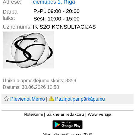
Adrese:
ciemupes 1, Rīga
P.-Pt.
09:00 - 20:00
Darba
laiks:
Sest.
10:00 - 15:00
Uzņēmums:
IK S2O KONSULTACIJAS
Unikālo apmeklējumu skaits:
3359
Datums: 30.06.2026 10:58
Pievienot Memo
|
Paziņot par pārkāpumu
Noteikumi
|
Saikne ar redaktoru
|
Www versija
Sludinājumi © ss sia 2000