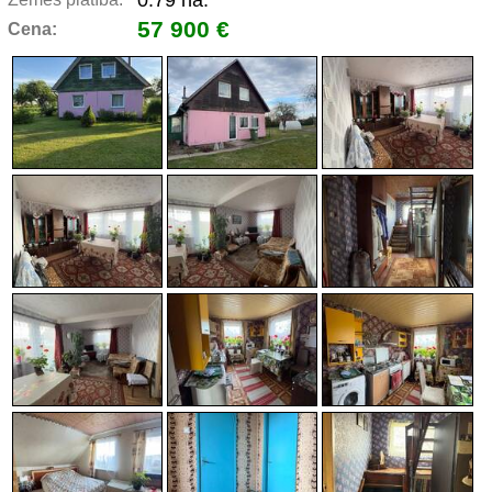
0.79 ha.
57 900 €
Cena: