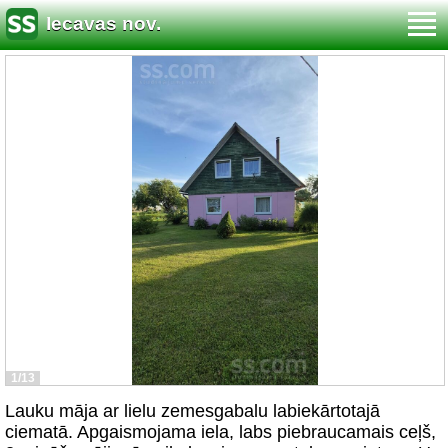
Iecavas nov.
1/13
Lauku māja ar lielu zemesgabalu labiekārtotajā
ciematā. Apgaismojama iela, labs piebraucamais ceļš,