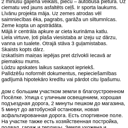
2 minūšu gājienā veikals, piecu – autobusa pietura. Uz
ciematu ved jauns asfaltēts ceļš. Ir sporta laukums.
Līvānu projekta māja. Uz zemes atrodas vēl
saimniecības ēka, pagrabs, garāža un siltumnīcas.
Zeme kopta un apstrādāta.
Mājā ir centrāla apkure ar cieta kurināma katlu.
Liela virtuve, ļoti plaša viesistaba ar izeju uz dārzu,
vanna un tualete. Otrajā stāva 3 guļamistabas.
Skaists kopts dārz.
izskatīsim maiņas iepējas pret dzīvokli Iecavā ar
piemaksu mums.
Lūdzu apskates laikus saskaņot iepriekš.
Palīdzēšu noformēt dokumentus, nepieciešamības
gadījumā hipotekāro kredītu vai pārdot citu īpašumu.
дом с большим участком земли в благоустроенном
Посёлке. Улица с уличным освещением, хорошая
подъездная дорога, 2 минуты пешком до магазина,
5 минут до автобусной остановки, новая
асфальтированная дорога. Есть спортивное поле.
На участке также есть хозяйственная постройка,
подвал, гараж и теплицы. Земля ухожена и