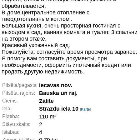
обрабатывается.
В доме центральное отопление с
твердотопливным котлом .
Большая кухня, очень просторная гостиная с
выходом в сад, ванная комната и туалет. 3 спальни
на втором этаже.
Красивый ухоженный сад.
Пожалуйста, согласуйте время просмотра заранее.
Я помогу вам составить документы, при
необходимости, оформить ипотечный кредит или
продать другую недвижимость.
Iecavas nov.
Pilsēta/pagasts:
Bauska un raj.
Pilsēta, rajons:
Zālīte
Ciems:
Strazdu iela 10
Iela:
[
Karte
]
110 m²
Platība:
2
Stāvu skaits:
4
Istabas:
Zemes platība: