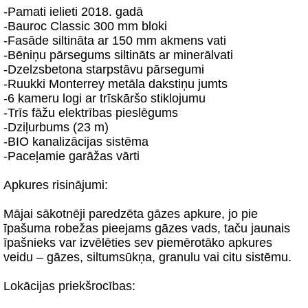
-Pamati ielieti 2018. gadā
-Bauroc Classic 300 mm bloki
-Fasāde siltināta ar 150 mm akmens vati
-Bēniņu pārsegums siltināts ar minerālvati
-Dzelzsbetona starpstāvu pārsegumi
-Ruukki Monterrey metāla dakstiņu jumts
-6 kameru logi ar trīskāršo stiklojumu
-Trīs fāžu elektrības pieslēgums
-Dziļurbums (23 m)
-BIO kanalizācijas sistēma
-Paceļamie garāžas vārti
Apkures risinājumi:
Mājai sākotnēji paredzēta gāzes apkure, jo pie
īpašuma robežas pieejams gāzes vads, taču jaunais
īpašnieks var izvēlēties sev piemērotāko apkures
veidu – gāzes, siltumsūkņa, granulu vai citu sistēmu.
Lokācijas priekšrocības: