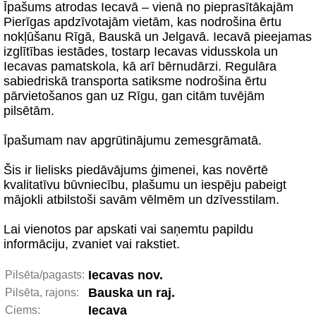
Īpašums atrodas Iecavā – vienā no pieprasītākajām
Pierīgas apdzīvotajām vietām, kas nodrošina ērtu
nokļūšanu Rīgā, Bauskā un Jelgavā. Iecavā pieejamas
izglītības iestādes, tostarp Iecavas vidusskola un
Iecavas pamatskola, kā arī bērnudārzi. Regulāra
sabiedriskā transporta satiksme nodrošina ērtu
pārvietošanos gan uz Rīgu, gan citām tuvējām
pilsētām.
Īpašumam nav apgrūtinājumu zemesgrāmatā.
Šis ir lielisks piedāvājums ģimenei, kas novērtē
kvalitatīvu būvniecību, plašumu un iespēju pabeigt
mājokli atbilstoši savām vēlmēm un dzīvesstilam.
Lai vienotos par apskati vai saņemtu papildu
informāciju, zvaniet vai rakstiet.
Iecavas nov.
Pilsēta/pagasts:
Bauska un raj.
Pilsēta, rajons:
Iecava
Ciems: