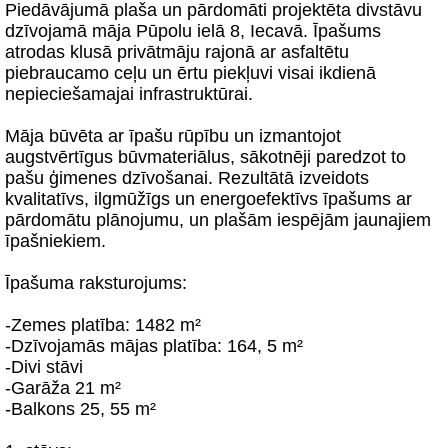
Piedāvājumā plaša un pārdomāti projektēta divstāvu
dzīvojamā māja Pūpolu ielā 8, Iecavā. Īpašums
atrodas klusā privātmāju rajonā ar asfaltētu
piebraucamo ceļu un ērtu piekļuvi visai ikdienā
nepieciešamajai infrastruktūrai.
Māja būvēta ar īpašu rūpību un izmantojot
augstvērtīgus būvmateriālus, sākotnēji paredzot to
pašu ģimenes dzīvošanai. Rezultātā izveidots
kvalitatīvs, ilgmūžīgs un energoefektīvs īpašums ar
pārdomātu plānojumu, un plašām iespējām jaunajiem
īpašniekiem.
Īpašuma raksturojums:
-Zemes platība: 1482 m²
-Dzīvojamās mājas platība: 164, 5 m²
-Divi stāvi
-Garāža 21 m²
-Balkons 25, 55 m²