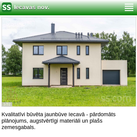
Iecavas nov.
1/32
Kvalitatīvi būvēta jaunbūve Iecavā - pārdomāts
plānojums, augstvērtīgi materiāli un plašs
zemesgabals.