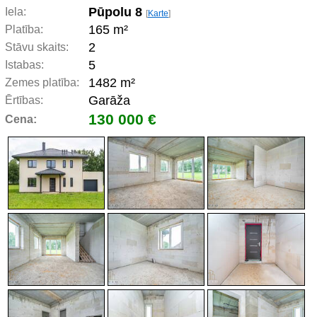
Pūpolu 8
Iela:
[
Karte
]
165 m²
Platība:
2
Stāvu skaits:
5
Istabas:
1482 m²
Zemes platība:
Garāža
Ērtības:
130 000 €
Cena: