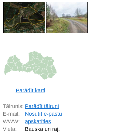
Parādīt karti
Tālrunis:
Parādīt tālruni
E-mail:
Nosūtīt e-pastu
WWW:
apskatīties
Vieta:
Bauska un raj.