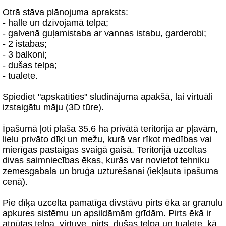
Otrā stāva plānojuma apraksts:
- halle un dzīvojamā telpa;
- galvenā guļamistaba ar vannas istabu, garderobi;
- 2 istabas;
- 3 balkoni;
- dušas telpa;
- tualete.
Spiediet "apskatīties" sludinājuma apakšā, lai virtuāli
izstaigātu māju (3D tūre).
Īpašumā ļoti plaša 35.6 ha privātā teritorija ar pļavām,
lielu privāto dīķi un mežu, kurā var rīkot medības vai
mierīgas pastaigas svaigā gaisā. Teritorijā uzceltas
divas saimniecības ēkas, kurās var novietot tehniku
zemesgabala un bruģa uzturēšanai (iekļauta īpašuma
cenā).
Pie dīķa uzcelta pamatīga divstāvu pirts ēka ar granulu
apkures sistēmu un apsildāmām grīdām. Pirts ēkā ir
atpūtas telpa, virtuve, pirts, dušas telpa un tualete, kā