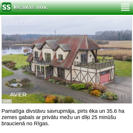
Iecavas nov.
1/35
Pamatīga divstāvu savrupmāja, pirts ēka un 35.6 ha
zemes gabals ar privātu mežu un dīķi 25 minūšu
braucienā no Rīgas.