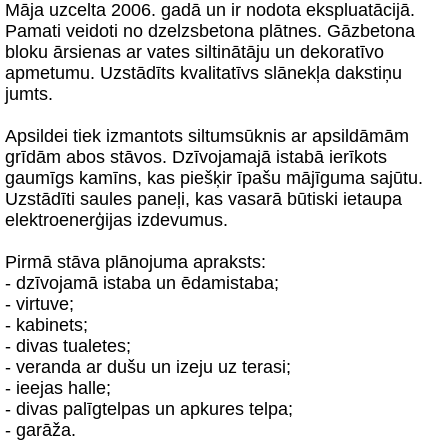
Māja uzcelta 2006. gadā un ir nodota ekspluatācijā.
Pamati veidoti no dzelzsbetona plātnes. Gāzbetona
bloku ārsienas ar vates siltinātāju un dekoratīvo
apmetumu. Uzstādīts kvalitatīvs slānekļa dakstiņu
jumts.
Apsildei tiek izmantots siltumsūknis ar apsildāmām
grīdām abos stāvos. Dzīvojamajā istabā ierīkots
gaumīgs kamīns, kas piešķir īpašu mājīguma sajūtu.
Uzstādīti saules paneļi, kas vasarā būtiski ietaupa
elektroenerģijas izdevumus.
Pirmā stāva plānojuma apraksts:
- dzīvojamā istaba un ēdamistaba;
- virtuve;
- kabinets;
- divas tualetes;
- veranda ar dušu un izeju uz terasi;
- ieejas halle;
- divas palīgtelpas un apkures telpa;
- garāža.