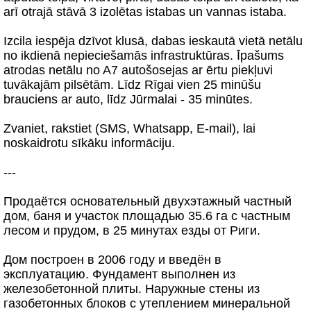
arī otrajā stāvā 3 izolētas istabas un vannas istaba.
Izcila iespēja dzīvot klusā, dabas ieskautā vietā netālu
no ikdienā nepieciešamās infrastruktūras. Īpašums
atrodas netālu no A7 autošosejas ar ērtu piekļuvi
tuvākajām pilsētām. Līdz Rīgai vien 25 minūšu
brauciens ar auto, līdz Jūrmalai - 35 minūtes.
Zvaniet, rakstiet (SMS, Whatsapp, E-mail), lai
noskaidrotu sīkāku informāciju.
---
Продаётся основательный двухэтажный частный
дом, баня и участок площадью 35.6 га с частным
лесом и прудом, в 25 минутах езды от Риги.
Дом построен в 2006 году и введён в
эксплуатацию. Фундамент выполнен из
железобетонной плиты. Наружные стены из
газобетонных блоков с утеплением минеральной