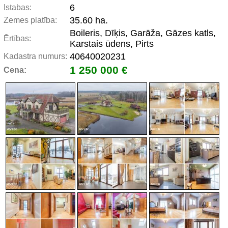
6
Istabas:
35.60 ha.
Zemes platība:
Boileris, Dīķis, Garāža, Gāzes katls,
Ērtības:
Karstais ūdens, Pirts
40640020231
Kadastra numurs:
1 250 000 €
Cena: