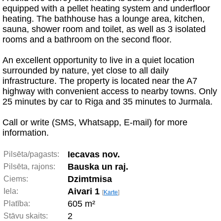
equipped with a pellet heating system and underfloor
heating. The bathhouse has a lounge area, kitchen,
sauna, shower room and toilet, as well as 3 isolated
rooms and a bathroom on the second floor.
An excellent opportunity to live in a quiet location
surrounded by nature, yet close to all daily
infrastructure. The property is located near the A7
highway with convenient access to nearby towns. Only
25 minutes by car to Riga and 35 minutes to Jurmala.
Call or write (SMS, Whatsapp, E-mail) for more
information.
Iecavas nov.
Pilsēta/pagasts:
Bauska un raj.
Pilsēta, rajons:
Dzimtmisa
Ciems:
Aivari 1
Iela:
[
Karte
]
605 m²
Platība:
2
Stāvu skaits: