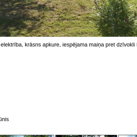
elektrība, krāsns apkure, iespējama maiņa pret dzīvokl
ūnis