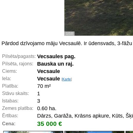
1/10
Pārdod dzīvojamo māju Vecsaulē. Ir ūdensvads, 3-fāžu 
Vecsaules pag.
Pilsēta/pagasts:
Bauska un raj.
Pilsēta, rajons:
Vecsaule
Ciems:
Vecsaule
Iela:
[
Karte
]
70 m²
Platība:
1
Stāvu skaits:
3
Istabas:
0.60 ha.
Zemes platība:
Dārzs, Garāža, Krāsns apkure, Kūts, Šķ
Ērtības:
35 000 €
Cena: