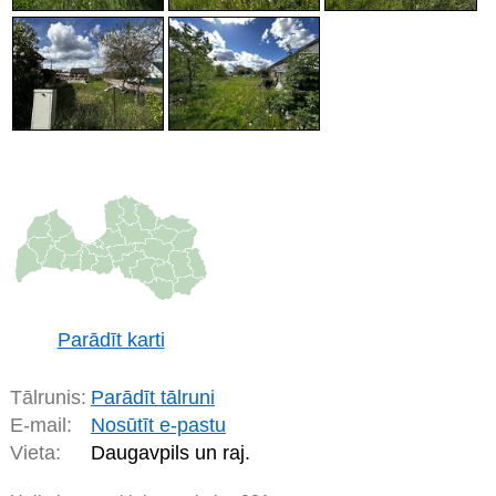
Parādīt karti
Tālrunis:
Parādīt tālruni
E-mail:
Nosūtīt e-pastu
Vieta:
Daugavpils un raj.