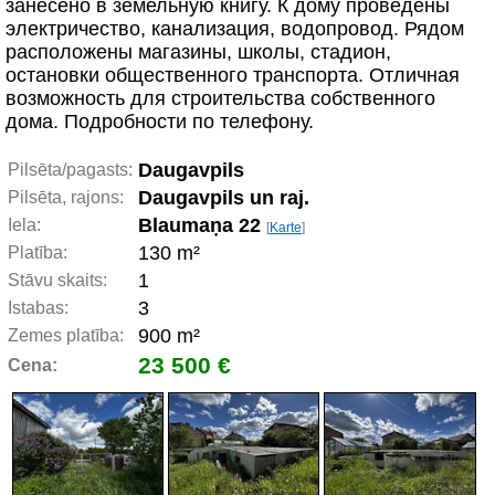
занесено в земельную книгу. К дому проведены
электричество, канализация, водопровод. Рядом
расположены магазины, школы, стадион,
остановки общественного транспорта. Отличная
возможность для строительства собственного
дома. Подробности по телефону.
Daugavpils
Pilsēta/pagasts:
Daugavpils un raj.
Pilsēta, rajons:
Blaumaņa 22
Iela:
[
Karte
]
130 m²
Platība:
1
Stāvu skaits:
3
Istabas:
900 m²
Zemes platība:
23 500 €
Cena: