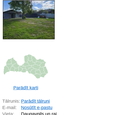
Parādīt karti
Tālrunis:
Parādīt tālruni
E-mail:
Nosūtīt e-pastu
Vieta:
Daugavpils un raj.