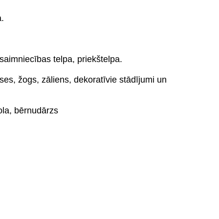
a.
saimniecības telpa, priekštelpa.
ses, žogs, zāliens, dekoratīvie stādījumi un
ola, bērnudārzs