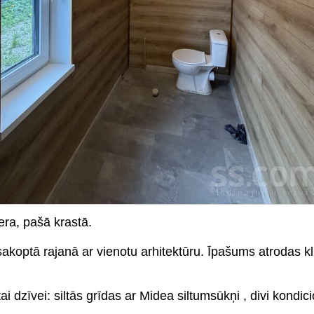
ra, pašā krastā.
sakoptā rajanā ar vienotu arhitektūru. Īpašums atrodas kl
tai dzīvei: siltās grīdas ar Midea siltumsūkņi , divi kondi