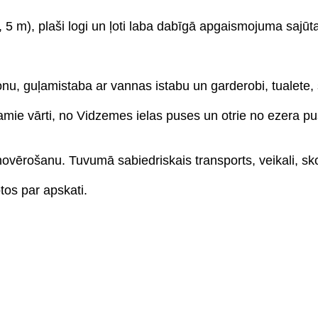
, 5 m), plaši logi un ļoti laba dabīgā apgaismojuma sajūt
zonu, guļamistaba ar vannas istabu un garderobi, tualete, 
ucamie vārti, no Vidzemes ielas puses un otrie no ezera pu
ovērošanu. Tuvumā sabiedriskais transports, veikali, sk
tos par apskati.