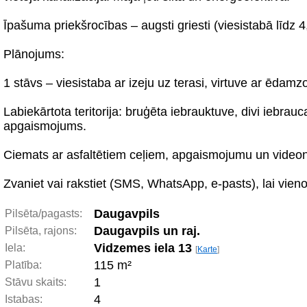
Īpašuma priekšrocības – augsti griesti (viesistabā līdz 4
Plānojums:
1 stāvs – viesistaba ar izeju uz terasi, virtuve ar ēdam
Labiekārtota teritorija: bruģēta iebrauktuve, divi iebra
apgaismojums.
Ciemats ar asfaltētiem ceļiem, apgaismojumu un videon
Zvaniet vai rakstiet (SMS, WhatsApp, e-pasts), lai vieno
Daugavpils
Pilsēta/pagasts:
Daugavpils un raj.
Pilsēta, rajons:
Vidzemes iela 13
Iela:
[
Karte
]
115 m²
Platība:
1
Stāvu skaits:
4
Istabas: