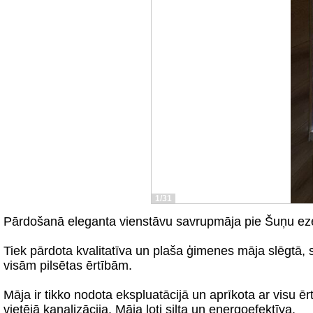
1/31
Pārdošanā eleganta vienstāvu savrupmāja pie Šuņu eze
Tiek pārdota kvalitatīva un plaša ģimenes māja slēgtā, 
visām pilsētas ērtībām.
Māja ir tikko nodota ekspluatācijā un aprīkota ar visu ēr
vietējā kanalizācija. Māja ļoti silta un energoefektīva.