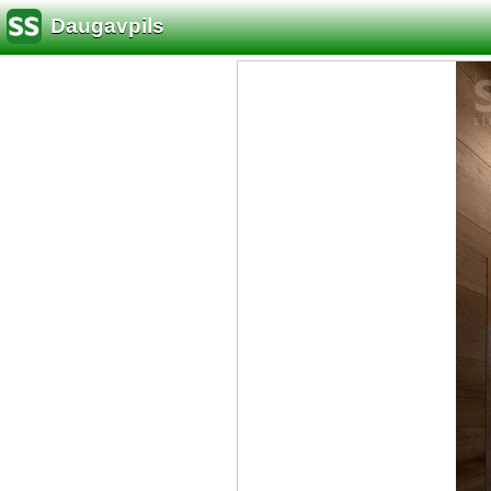
Daugavpils