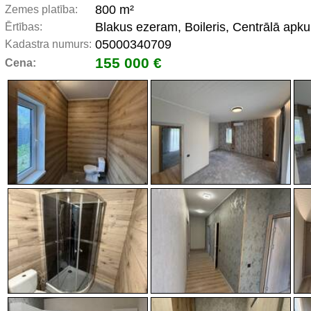
800 m²
Zemes platība:
Blakus ezeram, Boileris, Centrālā apku
Ērtības:
05000340709
Kadastra numurs:
155 000 €
Cena: