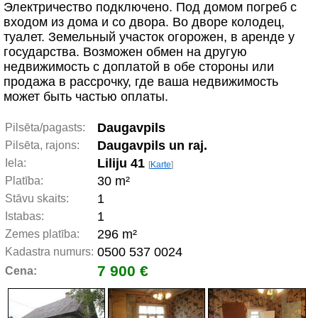
Электричество подключено. Под домом погреб с
входом из дома и со двора. Во дворе колодец,
туалет. Земельный участок огорожен, в аренде у
государства. Возможен обмен на другую
недвижимость с доплатой в обе стороны или
продажа в рассрочку, где ваша недвижимость
может быть частью оплаты.
Daugavpils
Pilsēta/pagasts:
Daugavpils un raj.
Pilsēta, rajons:
Liliju 41
Iela:
[
Karte
]
30 m²
Platība:
1
Stāvu skaits:
1
Istabas:
296 m²
Zemes platība:
0500 537 0024
Kadastra numurs:
7 900 €
Cena: